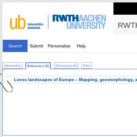
RWTH
Search
Submit
Personalize
Help
Information
Discussion (0)
Files
References (0)
Loess landscapes of Europe – Mapping, geomorphology, an