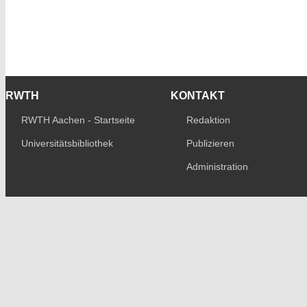
RWTH
KONTAKT
RWTH Aachen - Startseite
Redaktion
Universitätsbibliothek
Publizieren
Administration