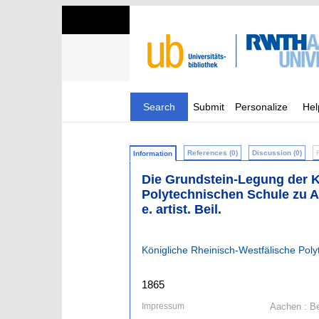
Search
Submit
Personalize
Hel
References (0)
Discussion (0)
Information
Die Grundstein-Legung der 
Polytechnischen Schule zu Aa
e. artist. Beil.
Königliche Rheinisch-Westfälische Pol
1865
Impressum
Aachen : B