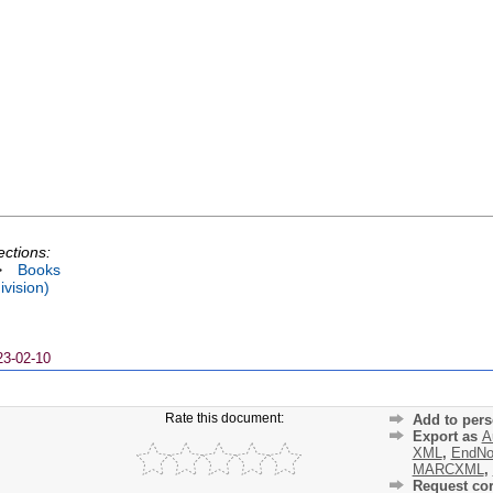
ections:
>
Books
vision)
23-02-10
Rate this document:
Add to pers
Export as
A
XML
,
EndNo
MARCXML
,
Request cor