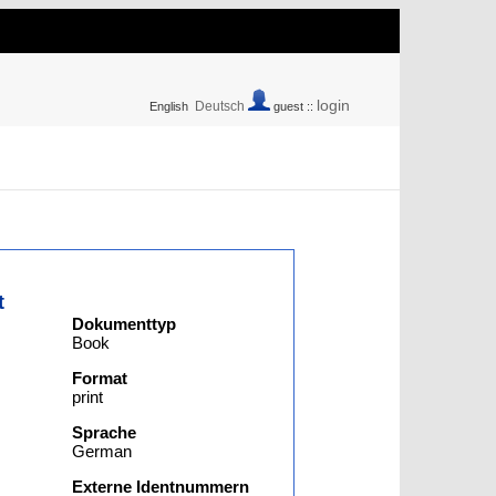
login
Deutsch
English
guest ::
t
Dokumenttyp
Book
Format
print
Sprache
German
Externe Identnummern