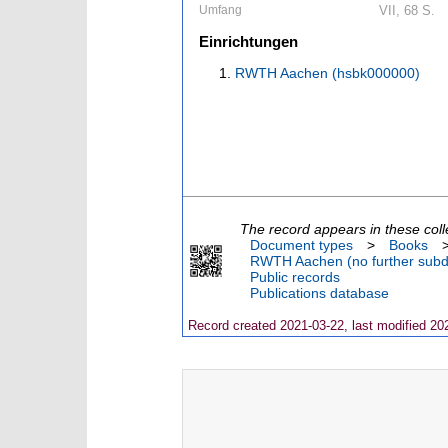
Umfang
VII, 68 S.
Einrichtungen
RWTH Aachen (hsbk000000)
The record appears in these coll
Document types
>
Books
RWTH Aachen (no further subdi
Public records
Publications database
Record created 2021-03-22, last modified 20