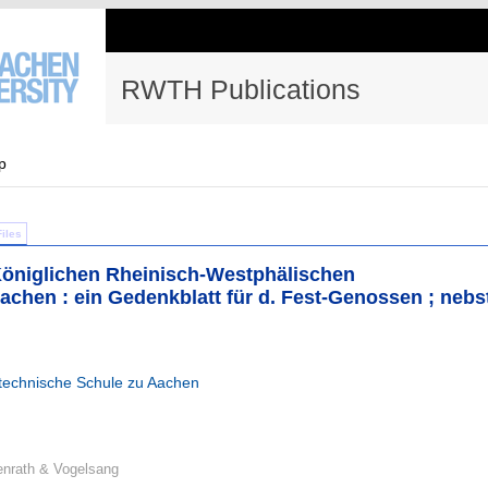
RWTH Publications
p
Files
Königlichen Rheinisch-Westphälischen
chen : ein Gedenkblatt für d. Fest-Genossen ; nebs
ytechnische Schule zu Aachen
enrath & Vogelsang