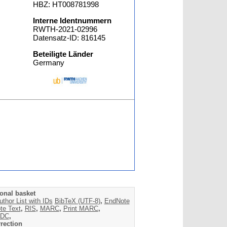
HBZ: HT008781998
Interne Identnummern
RWTH-2021-02996
Datensatz-ID: 816145
Beteiligte Länder
Germany
onal basket
uthor List with IDs
BibTeX (UTF-8)
,
EndNote
te Text
,
RIS
,
MARC
,
Print MARC
,
DC
,
rection