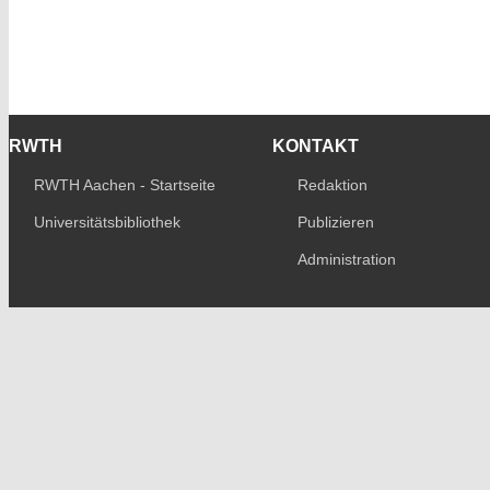
RWTH
KONTAKT
RWTH Aachen - Startseite
Redaktion
Universitätsbibliothek
Publizieren
Administration