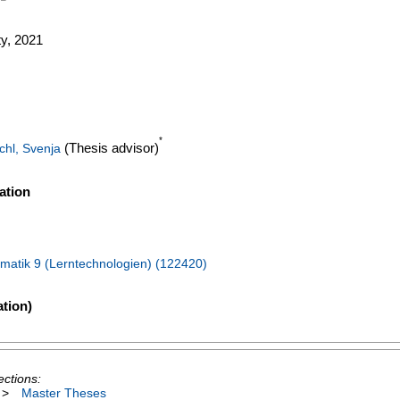
y, 2021
*
(Thesis advisor)
chl, Svenja
ation
matik 9 (Lerntechnologien) (122420)
tion)
ections:
>
Master Theses