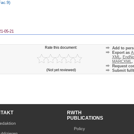
Fac.9)
21-05-21
Rate this document:
Add to pers
Export as
A
XML
,
EndNo
MARCXML
,
Request cor
(Not yet reviewed)
Submit fullt
NTAKT
RWTH
PUBLICATIONS
edaktion
Policy
ublizieren