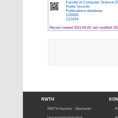
Faculty of Computer Science (
Public records
Publications database
120000
122420
Record created 2021-04-29, last modified 20
RWTH
KO
RWTH Aachen - Startseite
R
Universitätsbibliothek
P