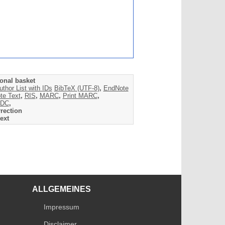
onal basket
uthor List with IDs
BibTeX (UTF-8)
,
EndNote
te Text
,
RIS
,
MARC
,
Print MARC
,
DC
,
rection
ext
ALLGEMEINES
Impressum
Disclaimer