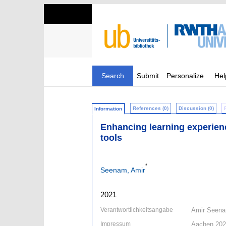
Search
Submit
Personalize
Hel
References (0)
Discussion (0)
Information
Enhancing learning experien
tools
*
Seenam, Amir
2021
Verantwortlichkeitsangabe
Amir Seen
Impressum
Aachen 20