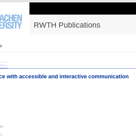
RWTH Publications
p
Files
ce with accessible and interactive communication
am
21