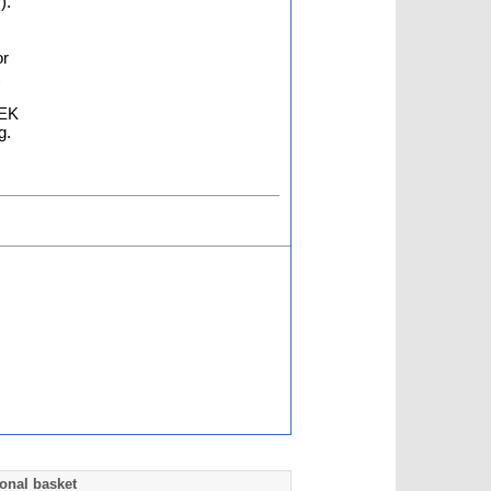
).
or
EEK
g.
onal basket