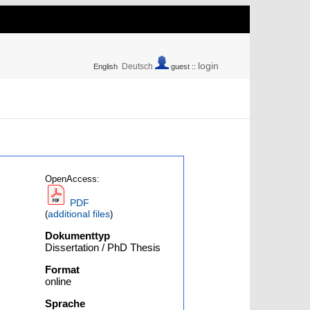
login
Deutsch
English
guest ::
OpenAccess:
PDF
additional files
(
)
Dokumenttyp
Dissertation / PhD Thesis
Format
online
Sprache