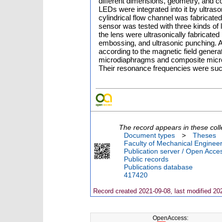
different dimensions, geometry, and c
LEDs were integrated into it by ultraso
cylindrical flow channel was fabricate
sensor was tested with three kinds of li
the lens were ultrasonically fabricated
embossing, and ultrasonic punching. Aft
according to the magnetic field generate
microdiaphragms and composite micro
Their resonance frequencies were su
The record appears in these coll
Document types
>
Theses
Faculty of Mechanical Engineer
Publication server / Open Acce
Public records
Publications database
417420
Record created 2021-09-08, last modified 20
OpenAccess: