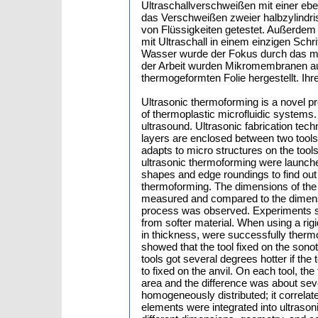
Ultraschallverschweißen mit einer ebe
das Verschweißen zweier halbzylindris
von Flüssigkeiten getestet. Außerdem 
mit Ultraschall in einem einzigen Sch
Wasser wurde der Fokus durch das mit 
der Arbeit wurden Mikromembranen au
thermogeformten Folie hergestellt. I
Ultrasonic thermoforming is a novel pr
of thermoplastic microfluidic systems.
ultrasound. Ultrasonic fabrication tec
layers are enclosed between two tools
adapts to micro structures on the tools 
ultrasonic thermoforming were launche
shapes and edge roundings to find out 
thermoforming. The dimensions of the 
measured and compared to the dimensi
process was observed. Experiments sh
from softer material. When using a rigi
in thickness, were successfully thermo
showed that the tool fixed on the sonot
tools got several degrees hotter if th
to fixed on the anvil. On each tool, th
area and the difference was about sev
homogeneously distributed; it correlate
elements were integrated into ultrason