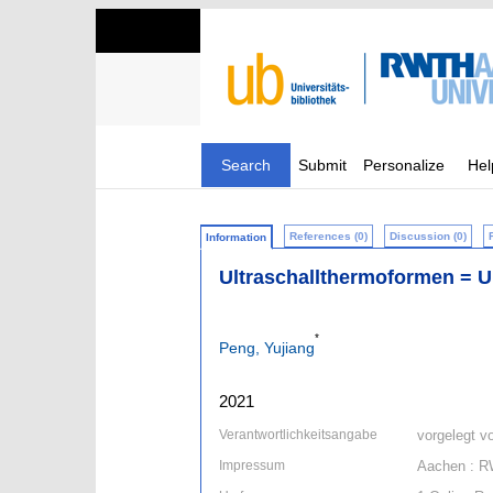
Search
Submit
Personalize
Hel
References (0)
Discussion (0)
Information
Ultraschallthermoformen = U
*
Peng, Yujiang
2021
Verantwortlichkeitsangabe
vorgelegt v
Impressum
Aachen : R