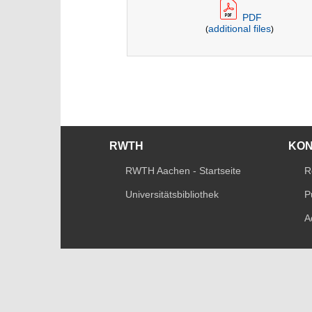
PDF
additional files
(
)
RWTH
KO
RWTH Aachen - Startseite
R
Universitätsbibliothek
P
A