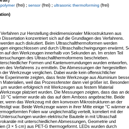
rter)
;
(frei) ;
(frei) ;
(frei)
polymer
sensor
ultrasonic thermoforming
tion)
 Verfahren zur Herstellung dreidimensionaler Mikrostrukturen aus
 Dissertation konzentriert sich auf die Grundlagen des Verfahrens.
n werden auch diskutiert. Beim Ultraschallthermoformen werden
gen eingeschlossen und durch Ultraschallschwingungen erwärmt. S
en auf den Werkzeugen innerhalb von Sekunden an. Im ersten Teil
ntersuchungen des Ultraschallthermoformens beschrieben.
nterschiedlicher Formen und Kantenverrundungen wurden entworfen,
n des Verfahrens zu ermitteln. Die Abmessungen der hergestellten
 der Werkzeuge verglichen. Dabei wurde kein offensichtlicher
Die Experimente zeigten, dass feste Werkzeuge aus Aluminium bess
n Materialien, weil das Prozessfenster dann viel größer ist. Besonder
0 µm wurden erfolgreich mit Werkzeugen aus festem Material
e Werkzeuge platziert wurden. Die Messungen zeigten, dass das an d
e 10 °C wärmer wurde als das auf dem Amboss angebrachte. Beide
, wenn das Werkzeug mit den konvexen Mikrostrukturen an der
estigt war. Beide Werkzeuge waren in ihrer Mitte einige °C wärmer a
rmogeformten Folien war ungleichmäßig verteilt, korreliert mit der
 Untersuchungen wurden elektrische Bauteile in mit Ultraschall
Mikrokanäle mit unterschiedlichen Abmessungen, Geometrie und
olien (3 × 5 cm) aus PET-G thermogeformt. LEDs wurden durch