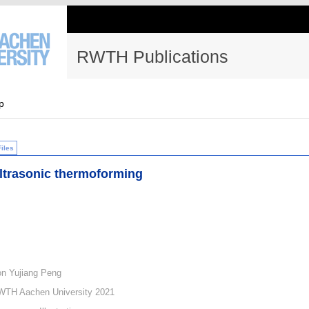
RWTH Publications
p
Files
ltrasonic thermoforming
on Yujiang Peng
WTH Aachen University 2021