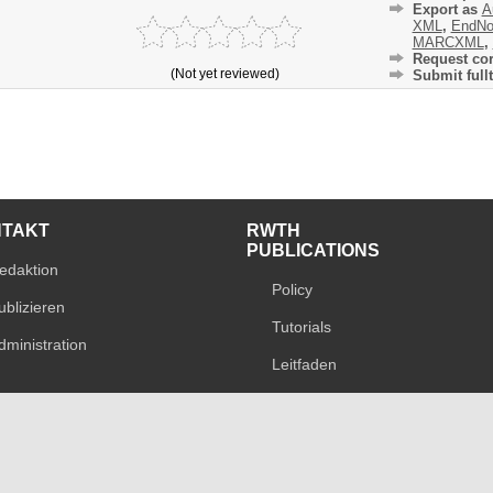
Export as
A
XML
,
EndNo
MARCXML
,
Request cor
(Not yet reviewed)
Submit fullt
NTAKT
RWTH
PUBLICATIONS
edaktion
Policy
ublizieren
Tutorials
dministration
Leitfaden