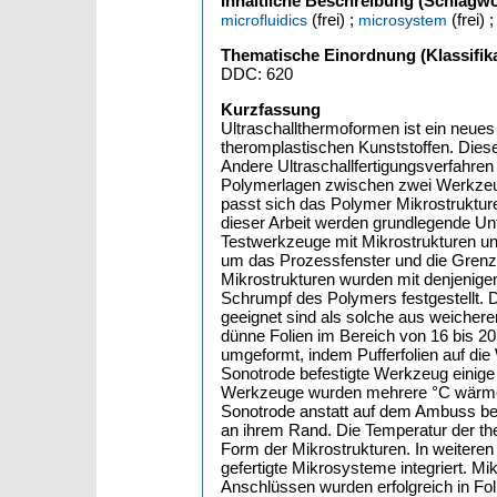
Inhaltliche Beschreibung (Schlagwö
(frei) ;
(frei) 
microfluidics
microsystem
Thematische Einordnung (Klassifika
DDC: 620
Kurzfassung
Ultraschallthermoformen ist ein neues
theromplastischen Kunststoffen. Diese
Andere Ultraschallfertigungsverfahre
Polymerlagen zwischen zwei Werkzeu
passt sich das Polymer Mikrostruktur
dieser Arbeit werden grundlegende U
Testwerkzeuge mit Mikrostrukturen u
um das Prozessfenster und die Grenze
Mikrostrukturen wurden mit denjenigen
Schrumpf des Polymers festgestellt. 
geeignet sind als solche aus weichere
dünne Folien im Bereich von 16 bis 2
umgeformt, indem Pufferfolien auf di
Sonotrode befestigte Werkzeug einig
Werkzeuge wurden mehrere °C wärmer
Sonotrode anstatt auf dem Ambuss bef
an ihrem Rand. Die Temperatur der the
Form der Mikrostrukturen. In weiteren
gefertigte Mikrosysteme integriert. 
Anschlüssen wurden erfolgreich in F