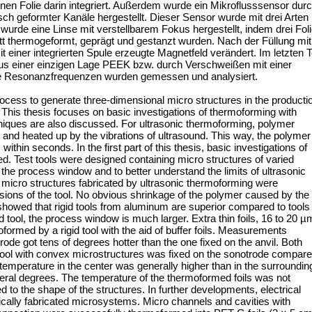
nen Folie darin integriert. Außerdem wurde ein Mikroflusssensor dur
ch geformter Kanäle hergestellt. Dieser Sensor wurde mit drei Arten
wurde eine Linse mit verstellbarem Fokus hergestellt, indem drei Fol
ritt thermogeformt, geprägt und gestanzt wurden. Nach der Füllung mit
einer integrierten Spule erzeugte Magnetfeld verändert. Im letzten Te
s einer einzigen Lage PEEK bzw. durch Verschweißen mit einer
hre Resonanzfrequenzen wurden gemessen und analysiert.
ocess to generate three-dimensional micro structures in the producti
 This thesis focuses on basic investigations of thermoforming with
hniques are also discussed. For ultrasonic thermoforming, polymer
 and heated up by the vibrations of ultrasound. This way, the polymer
within seconds. In the first part of this thesis, basic investigations of
d. Test tools were designed containing micro structures of varied
the process window and to better understand the limits of ultrasonic
micro structures fabricated by ultrasonic thermoforming were
ons of the tool. No obvious shrinkage of the polymer caused by the
owed that rigid tools from aluminum are superior compared to tools
d tool, the process window is much larger. Extra thin foils, 16 to 20 µ
formed by a rigid tool with the aid of buffer foils. Measurements
rode got tens of degrees hotter than the one fixed on the anvil. Both
e tool with convex microstructures was fixed on the sonotrode compar
e temperature in the center was generally higher than in the surroundin
eral degrees. The temperature of the thermoformed foils was not
d to the shape of the structures. In further developments, electrical
ically fabricated microsystems. Micro channels and cavities with