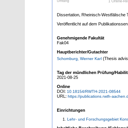
Umfang
1 Online-Res
Dissertation, Rheinisch-Westfälisch
Veröffentlicht auf dem Publikationss
Genehmigende Fakultät
Fak04
Hauptberichter/Gutachter
(Thesis advis
Schomburg, Werner Karl
Tag der mündlichen Prüfung/Habilit
2021-08-25
Online
DOI:
10.18154/RWTH-2021-08544
URL:
https://publications.rwth-aachen
Einrichtungen
Lehr- und Forschungsgebiet Kons