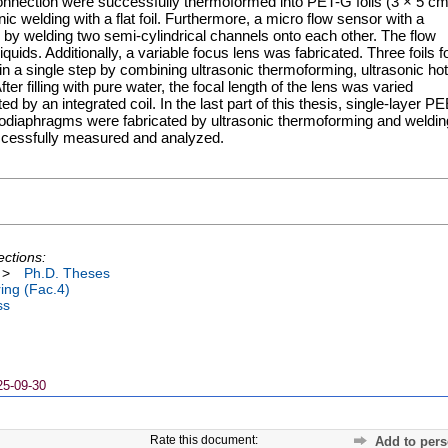
onnection were successfully thermoformed into PET-G foils (3 × 5 cm
nic welding with a flat foil. Furthermore, a micro flow sensor with a
d by welding two semi-cylindrical channels onto each other. The flow
quids. Additionally, a variable focus lens was fabricated. Three foils f
 in a single step by combining ultrasonic thermoforming, ultrasonic hot
er filling with pure water, the focal length of the lens was varied
d by an integrated coil. In the last part of this thesis, single-layer P
diaphragms were fabricated by ultrasonic thermoforming and weldin
ccessfully measured and analyzed.
ections:
>
Ph.D. Theses
ing (Fac.4)
ss
25-09-30
Rate this document:
Add to pers