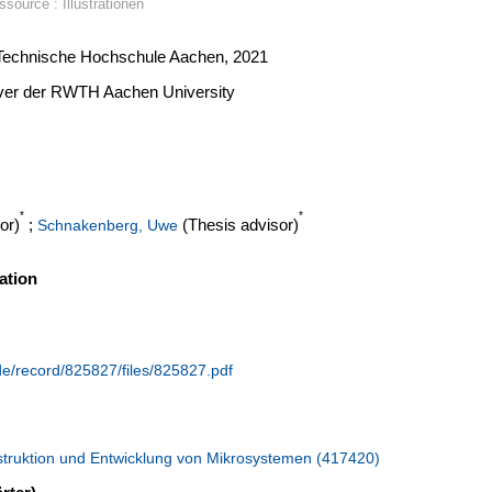
source : Illustrationen
e Technische Hochschule Aachen, 2021
erver der RWTH Aachen University
*
*
or)
;
(Thesis advisor)
Schnakenberg, Uwe
ation
.de/record/825827/files/825827.pdf
truktion und Entwicklung von Mikrosystemen (417420)