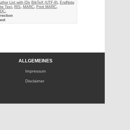
uthor List with IDs
BibTeX (UTF-8)
,
EndNote
te Text
,
RIS
,
MARC
,
Print MARC
,
DC
,
rection
ext
ALLGEMEINES
Impressum
Disclaimer