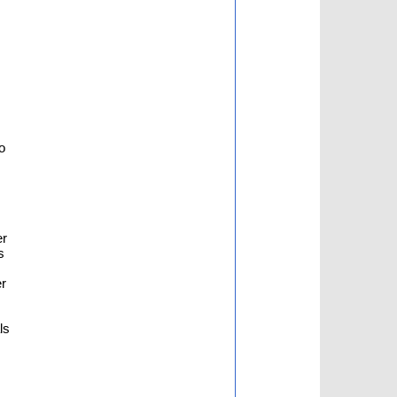
o
er
s
er
ls