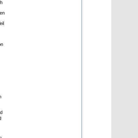
ch
ien
il
on
m
ed
g