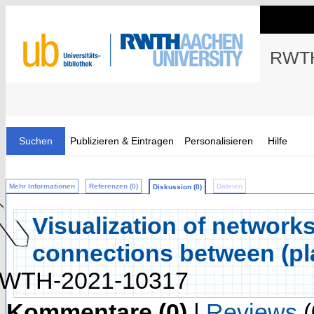
RWTH
Suchen
Publizieren & Eintragen
Personalisieren
Hilfe
Mehr Informationen
Referenzen (0)
Dateien
Diskussion (0)
Visualization of networks
connections between (pl
WTH-2021-10317
Kommentare (0)
|
Reviews
(