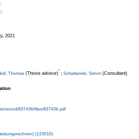
i
21
y, 2021
*
(Thesis advisor)
;
(Consultant)
Noll, Thomas
Schwitanski, Simon
ation
.de/record/837436/files/837436.pdf
hleistungsrechnen) (123010)