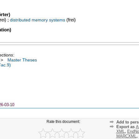
rter)
rei) ;
(frei)
distributed memory systems
tion)
ections:
>
Master Theses
Fac.9)
26-03-10
Rate this document:
Add to pers
Export as
A
XML
,
EndNo
MARCXML
,