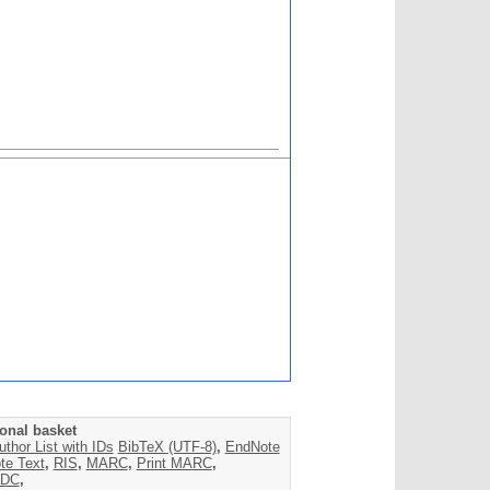
onal basket
uthor List with IDs
BibTeX (UTF-8)
,
EndNote
te Text
,
RIS
,
MARC
,
Print MARC
,
DC
,