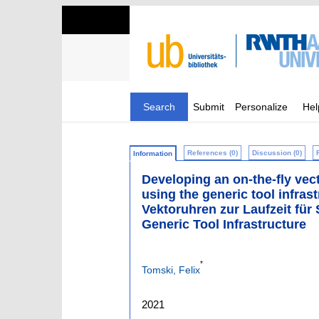
Search
Submit
Personalize
Hel
References (0)
Discussion (0)
Information
Developing an on-the-fly ve
using the generic tool infra
Vektoruhren zur Laufzeit für
Generic Tool Infrastructure
*
Tomski, Felix
2021