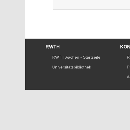
RWTH
KO
RWTH Aachen - Startseite
R
Universitätsbibliothek
P
A