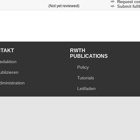
Request cor
(Not yet reviewed)
Submit fullt
NTAKT
RWTH
PUBLICATIONS
edaktion
Policy
ublizieren
Tutorials
dministration
Leitfaden