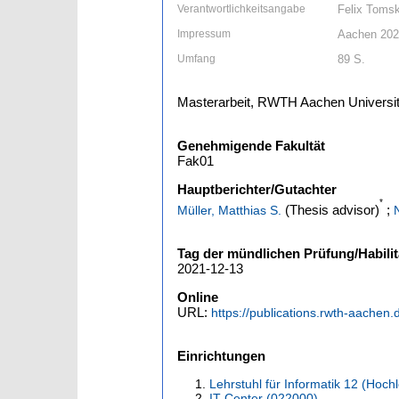
Verantwortlichkeitsangabe
Felix Tomsk
Impressum
Aachen 20
Umfang
89 S.
Masterarbeit, RWTH Aachen Universit
Genehmigende Fakultät
Fak01
Hauptberichter/Gutachter
*
(Thesis advisor)
;
Müller, Matthias S.
Tag der mündlichen Prüfung/Habilit
2021-12-13
Online
URL:
https://publications.rwth-aachen
Einrichtungen
Lehrstuhl für Informatik 12 (Hoc
IT Center (022000)