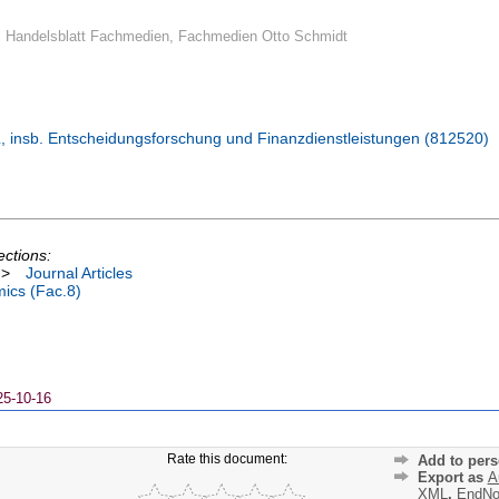
: Handelsblatt Fachmedien, Fachmedien Otto Schmidt
 insb. Entscheidungsforschung und Finanzdienstleistungen (812520)
ections:
>
Journal Articles
ics (Fac.8)
25-10-16
Rate this document:
Add to pers
Export as
A
XML
,
EndNo