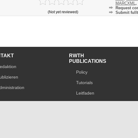
MARCXML
,
Request cor
(Not yet reviewed)
Submit fullt
NTAKT
RWTH
PUBLICATIONS
edaktion
Policy
ublizieren
Tutorials
dministration
Leitfaden