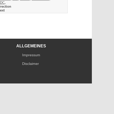
DC
,
rection
ext
ALLGEMEINES
Impressum
Disclaimer