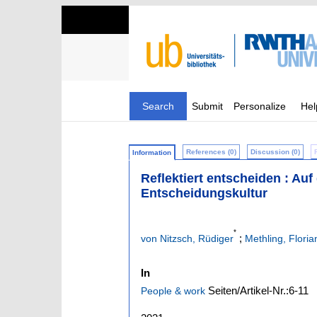
Search
Submit
Personalize
Hel
References (0)
Discussion (0)
Information
Reflektiert entscheiden : Auf
Entscheidungskultur
*
;
von Nitzsch, Rüdiger
Methling, Floria
In
Seiten/Artikel-Nr.:6-11
People & work