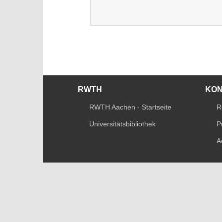
RWTH
KO
RWTH Aachen - Startseite
R
Universitätsbibliothek
P
A