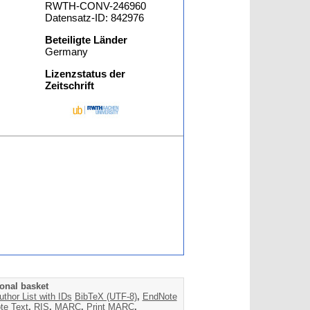
RWTH-CONV-246960
Datensatz-ID: 842976
Beteiligte Länder
Germany
Lizenzstatus der
Zeitschrift
onal basket
uthor List with IDs
BibTeX (UTF-8)
,
EndNote
te Text
,
RIS
,
MARC
,
Print MARC
,