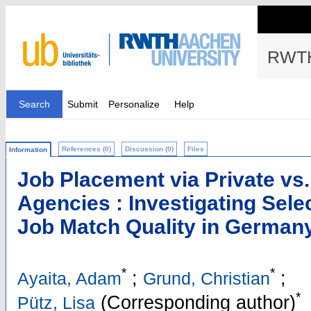
RWTH
Search
Submit
Personalize
Help
References (0)
Discussion (0)
Files
Information
Job Placement via Private vs
Agencies : Investigating Sele
Job Match Quality in German
*
*
;
;
Ayaita, Adam
Grund, Christian
*
(Corresponding author)
Pütz, Lisa