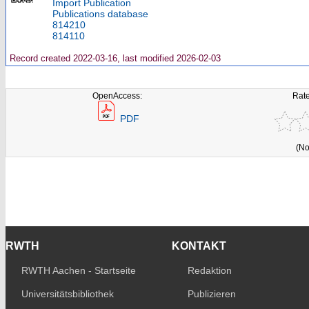
Import Publication
Publications database
814210
814110
Record created 2022-03-16, last modified 2026-02-03
OpenAccess:
Rate
PDF
(No
RWTH
KONTAKT
RWTH Aachen - Startseite
Redaktion
Universitätsbibliothek
Publizieren