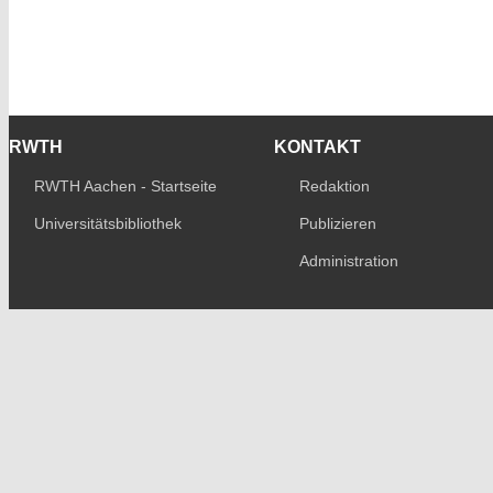
RWTH
KONTAKT
RWTH Aachen - Startseite
Redaktion
Universitätsbibliothek
Publizieren
Administration