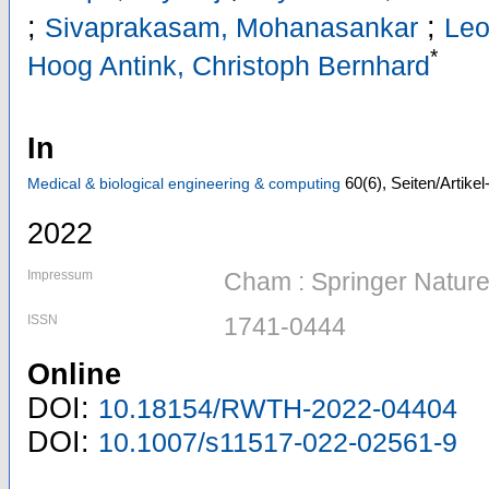
;
;
Sivaprakasam, Mohanasankar
Leo
*
Hoog Antink, Christoph Bernhard
In
60
(6)
,
Seiten/Artike
Medical & biological engineering & computing
2022
Impressum
Cham : Springer Natur
ISSN
1741-0444
Online
DOI:
10.18154/RWTH-2022-04404
DOI:
10.1007/s11517-022-02561-9