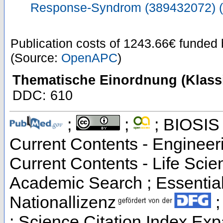
Response-Syndrom (389432072) 
Publication costs
of 1243.66€
funded
(Source:
OpenAPC
)
Thematische Einordnung (Klassi
DDC: 610
;
;
; BIOSIS 
Current Contents - Engineer
Current Contents - Life Sci
Academic Search ; Essential 
Nationallizenz
;
; Science Citation Index Exp