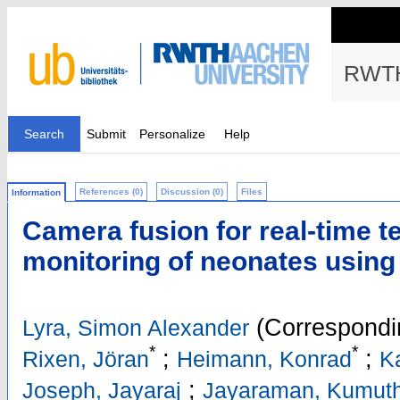
RWTH
Search
Submit
Personalize
Help
References (0)
Discussion (0)
Files
Information
Camera fusion for real-time 
monitoring of neonates using
(Correspondi
Lyra, Simon Alexander
*
*
;
;
Rixen, Jöran
Heimann, Konrad
Ka
;
Joseph, Jayaraj
Jayaraman, Kumut