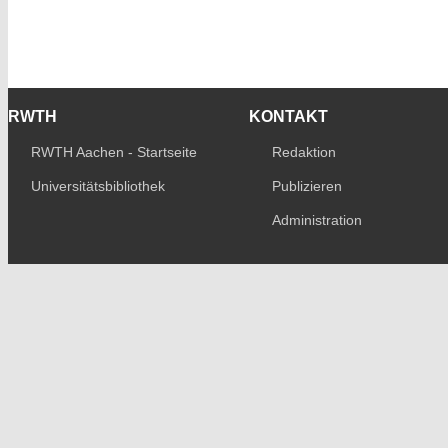
RWTH
KONTAKT
RWTH Aachen - Startseite
Redaktion
Universitätsbibliothek
Publizieren
Administration