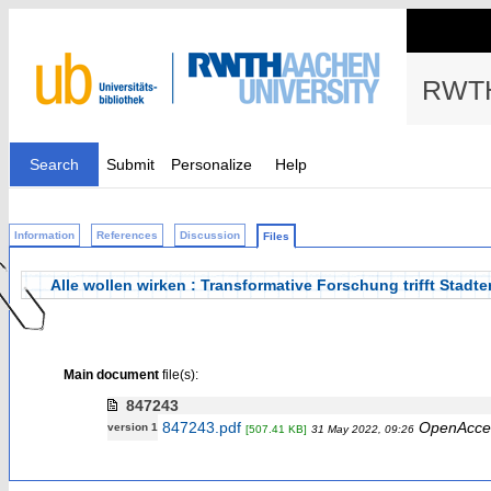
RWTH
Search
Submit
Personalize
Help
Information
References
Discussion
Files
Alle wollen wirken : Transformative Forschung trifft Stadt
Main document
file(s):
847243
847243.pdf
OpenAcce
version 1
[507.41 KB]
31 May 2022, 09:26