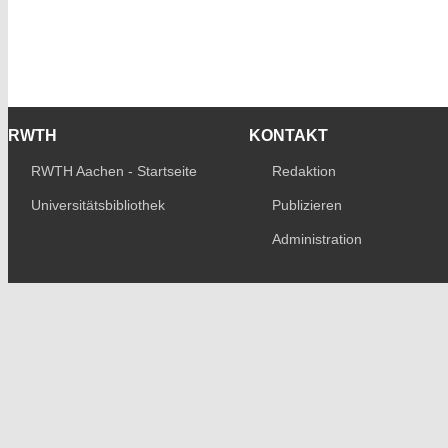
RWTH
KONTAKT
RWTH Aachen - Startseite
Redaktion
Universitätsbibliothek
Publizieren
Administration