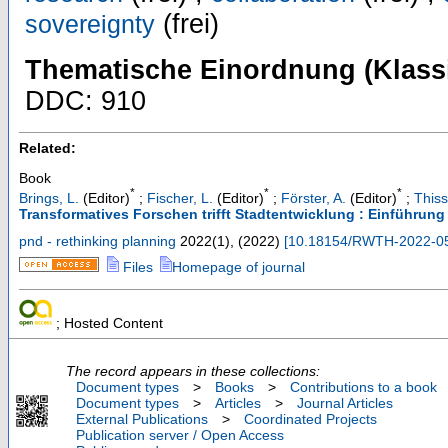
(frei)
sovereignty
Thematische Einordnung (Klassi
DDC: 910
Related:
Book
*
*
*
Brings, L.
(Editor)
;
Fischer, L.
(Editor)
;
Förster, A.
(Editor)
;
Thiss
Transformatives Forschen trifft Stadtentwicklung : Einführung
pnd - rethinking planning
2022
(
1
),
(
2022
)
[
10.18154/RWTH-2022-0
Files
Homepage of journal
; Hosted Content
The record appears in these collections:
Document types
>
Books
>
Contributions to a book
Document types
>
Articles
>
Journal Articles
External Publications
>
Coordinated Projects
Publication server / Open Access