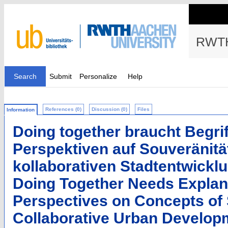
RWTH
Search
Submit
Personalize
Help
References (0)
Discussion (0)
Files
Information
Doing together braucht Begri
Perspektiven auf Souveränitä
kollaborativen Stadtentwick
Doing Together Needs Explan
Perspectives on Concepts of 
Collaborative Urban Develop