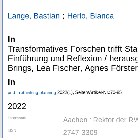
;
Lange, Bastian
Herlo, Bianca
In
Transformatives Forschen trifft Sta
Einführung und Reflexion / herau
Brings, Lea Fischer, Agnes Förste
In
2022
(1)
,
Seiten/Artikel-Nr.:70-85
pnd - rethinking planning
2022
Impressum
Aachen : Rektor der R
ISSN
2747-3309