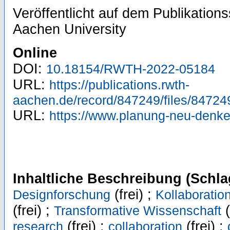
Veröffentlicht auf dem Publikatio
Aachen University
Online
DOI:
10.18154/RWTH-2022-05184
URL:
https://publications.rwth-
aachen.de/record/847249/files/84724
URL:
https://www.planung-neu-denken
Inhaltliche Beschreibung (Schla
(frei) ;
Designforschung
Kollaboratio
(frei) ;
(
Transformative Wissenschaft
(frei) ;
(frei) ;
research
collaboration