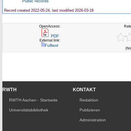
Public records
Record created 2022-05-24, last modified 2026-03-18
OpenAccess:
Rate
PDF
External link:
Fulltext
(No
RWTH
KONTAKT
RWTH Aachen - Startseite
Redaktion
Universitätsbibliothek
Publizieren
Administration