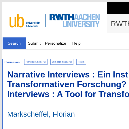
RWTH
Search
Submit
Personalize
Help
References (0)
Discussion (0)
Files
Information
Narrative Interviews : Ein Ins
Transformativen Forschung? 
Interviews : A Tool for Trans
Markscheffel, Florian