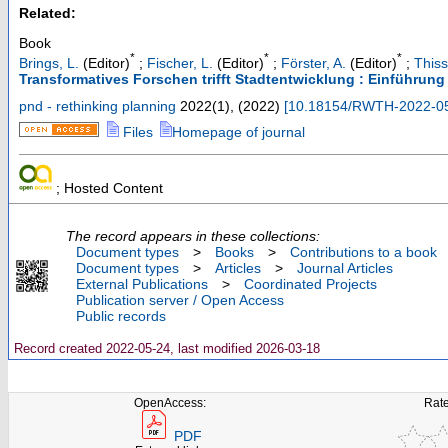
Related:
Book
*
*
*
Brings, L.
(Editor)
;
Fischer, L.
(Editor)
;
Förster, A.
(Editor)
;
Thiss
Transformatives Forschen trifft Stadtentwicklung : Einführung
pnd - rethinking planning
2022
(
1
),
(
2022
)
[
10.18154/RWTH-2022-0
Files
Homepage of journal
; Hosted Content
The record appears in these collections:
Document types
>
Books
>
Contributions to a book
Document types
>
Articles
>
Journal Articles
External Publications
>
Coordinated Projects
Publication server / Open Access
Public records
Record created 2022-05-24, last modified 2026-03-18
OpenAccess:
Rate
PDF