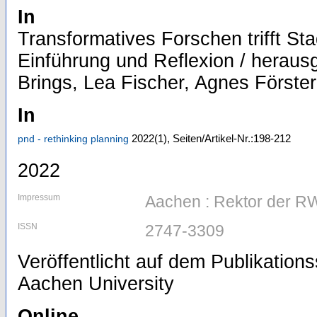
In
Transformatives Forschen trifft Sta
Einführung und Reflexion / herau
Brings, Lea Fischer, Agnes Förste
In
2022
(1)
,
Seiten/Artikel-Nr.:198-212
pnd - rethinking planning
2022
Impressum
Aachen : Rektor der R
ISSN
2747-3309
Veröffentlicht auf dem Publikatio
Aachen University
Online