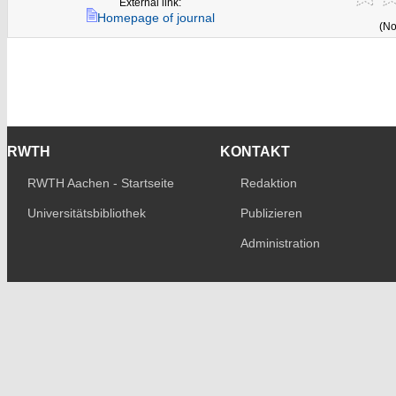
External link:
Homepage of journal
(No
RWTH
KONTAKT
RWTH Aachen - Startseite
Redaktion
Universitätsbibliothek
Publizieren
Administration