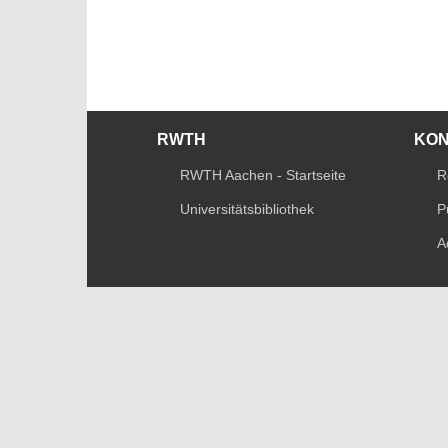
RWTH
KO
RWTH Aachen - Startseite
R
Universitätsbibliothek
P
A