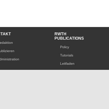
NTAKT
RWTH
PUBLICATIONS
edaktion
Policy
ublizieren
Tutorials
dministration
Leitfaden