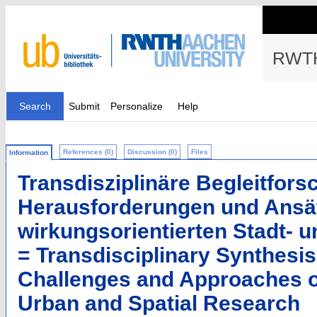
RWTH
Search
Submit
Personalize
Help
References (0)
Discussion (0)
Files
Information
Transdisziplinäre Begleitfors
Herausforderungen und Ansät
wirkungsorientierten Stadt-
= Transdisciplinary Synthesi
Challenges and Approaches o
Urban and Spatial Research