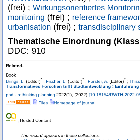
(frei) ;
Wirkungsorientiertes Monitori
(frei) ;
monitoring
reference framewo
(frei) ;
urbanisation
transdisciplinary
Thematische Einordnung (Klassi
DDC: 910
Related:
Book
*
*
*
Brings, L.
(Editor)
;
Fischer, L.
(Editor)
;
Förster, A.
(Editor)
;
Thiss
Transformatives Forschen trifft Stadtentwicklung : Einführung
pnd - rethinking planning
2022
(
1
),
(
2022
)
[
10.18154/RWTH-2022-0
Files
Homepage of journal
; Hosted Content
The record appears in these collections: