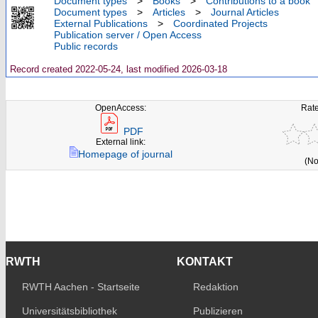
Document types
>
Books
>
Contributions to a book
Document types
>
Articles
>
Journal Articles
External Publications
>
Coordinated Projects
Publication server / Open Access
Public records
Record created 2022-05-24, last modified 2026-03-18
OpenAccess:
Rate
PDF
External link:
Homepage of journal
(No
RWTH
KONTAKT
RWTH Aachen - Startseite
Redaktion
Universitätsbibliothek
Publizieren