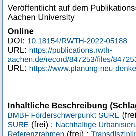
Veröffentlicht auf dem Publikatio
Aachen University
Online
DOI:
10.18154/RWTH-2022-05188
URL:
https://publications.rwth-
aachen.de/record/847253/files/84725
URL:
https://www.planung-neu-denken
Inhaltliche Beschreibung (Schla
(fre
BMBF Förderschwerpunkt SURE
(frei) ;
SURE
Nachhaltige Urbanisier
(frei) ;
Referenzrahmen
Transdiszipli