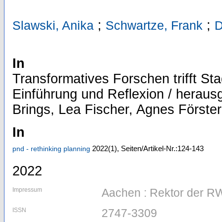
;
;
Slawski, Anika
Schwartze, Frank
D
In
Transformatives Forschen trifft Sta
Einführung und Reflexion / herau
Brings, Lea Fischer, Agnes Förste
In
2022
(1)
,
Seiten/Artikel-Nr.:124-143
pnd - rethinking planning
2022
Impressum
Aachen : Rektor der R
ISSN
2747-3309