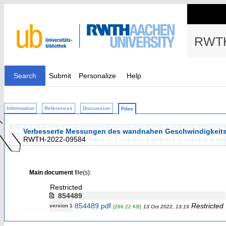
RWTH
Search
Submit
Personalize
Help
Information
References
Discussion
Files
Verbesserte Messungen des wandnahen Geschwindigkeitsgr
RWTH-2022-09584
Main document
file(s):
Restricted
854489
854489.pdf
Restricted
version 1
[286.22 KB]
13 Oct 2022, 13:19