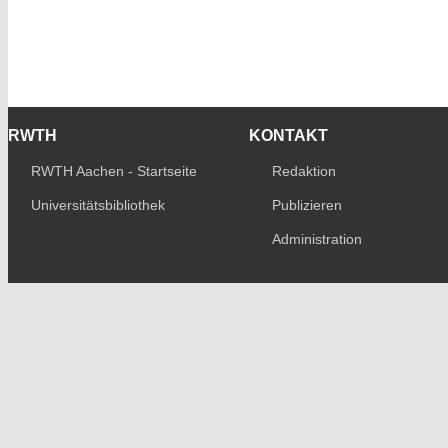
RWTH
KONTAKT
RWTH Aachen - Startseite
Redaktion
Universitätsbibliothek
Publizieren
Administration