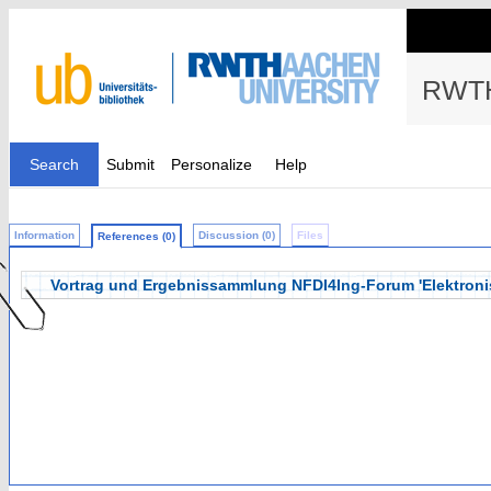
RWTH
Search
Submit
Personalize
Help
Information
Discussion (0)
Files
References (0)
Vortrag und Ergebnissammlung NFDI4Ing-Forum 'Elektroni