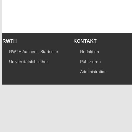
RWTH
KONTAKT
RWTH Aachen - Startseite
Redaktion
Universitätsbibliothek
Publizieren
Administration