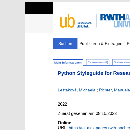
Suchen
Publizieren & Eintragen
P
Referenzen (0)
Diskussion 
Mehr Informationen
Python Styleguide for Resea
;
Leštáková, Michaela
Richter, Manuela
2022
Zuerst gesehen am 08.10.2023
Online
URL:
https://ta_alex.pages.rwth-aache