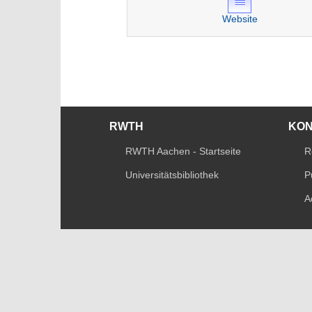
Website
RWTH
KO
RWTH Aachen - Startseite
R
Universitätsbibliothek
P
A