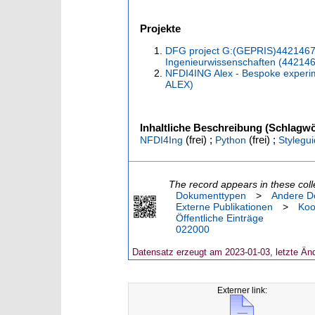
Projekte
DFG project G:(GEPRIS)442146713
Ingenieurwissenschaften (44214
NFDI4ING Alex - Bespoke experim
ALEX)
Inhaltliche Beschreibung (Schlagwö
(frei) ;
(frei) ;
NFDI4Ing
Python
Stylegu
The record appears in these coll
Dokumenttypen
>
Andere D
Externe Publikationen
>
Koo
Öffentliche Einträge
022000
Datensatz erzeugt am 2023-01-03, letzte Än
Externer link: