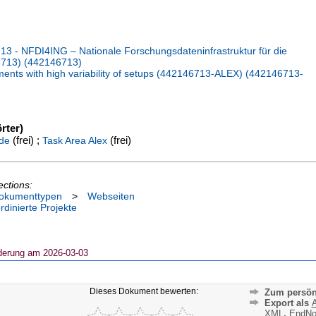
 - NFDI4ING – Nationale Forschungsdateninfrastruktur für die
6713) (442146713)
ents with high variability of setups (442146713-ALEX) (442146713-
rter)
(frei) ;
(frei)
ide
Task Area Alex
ections:
okumenttypen
>
Webseiten
rdinierte Projekte
derung am 2026-03-03
Dieses Dokument bewerten:
Zum persön
Export als
A
XML
,
EndNo