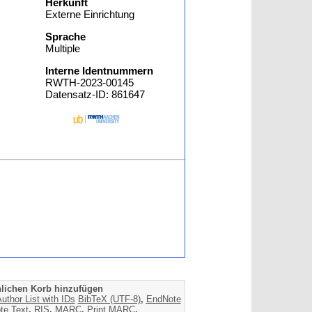
Herkunft
Externe Einrichtung
Sprache
Multiple
Interne Identnummern
RWTH-2023-00145
Datensatz-ID: 861647
lichen Korb hinzufügen
uthor List with IDs
BibTeX (UTF-8)
,
EndNote
te Text
,
RIS
,
MARC
,
Print MARC
,