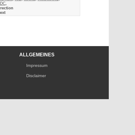
DC
,
rection
ext
ALLGEMEINES
Impressum
Disclaimer