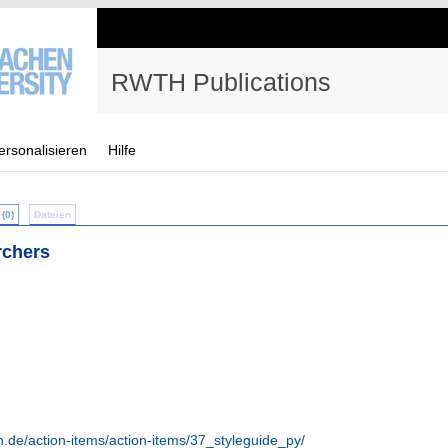
RWTH Publications
ersonalisieren
Hilfe
(0)
Dateien
rchers
n.de/action-items/action-items/37_styleguide_py/