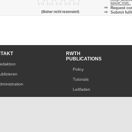
MARCXML
,
Request cor
(Bisher nicht rezensiert)
Submit fullt
NTAKT
RWTH
PUBLICATIONS
edaktion
Policy
ublizieren
Tutorials
dministration
Leitfaden