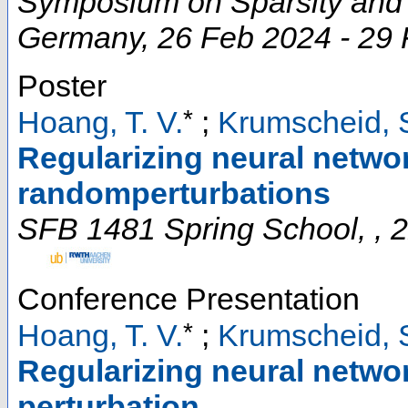
Symposium on Sparsity and 
Germany
, 26 Feb 2024 - 29
Poster
*
Hoang, T. V.
;
Krumscheid, 
Regularizing neural networ
randomperturbations
SFB 1481 Spring School
,
, 
Conference Presentation
*
Hoang, T. V.
;
Krumscheid, 
Regularizing neural netwo
perturbation