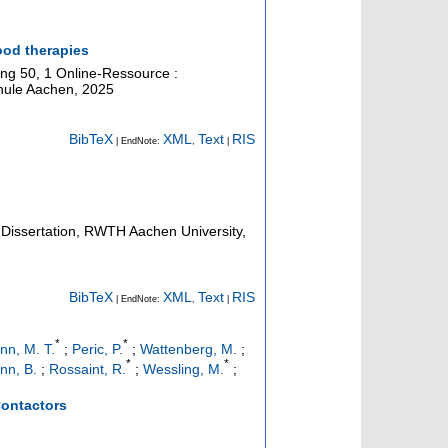
ood therapies
ing
50
,
1 Online-Ressource :
hule Aachen, 2025
BibTeX
XML
Text
RIS
| EndNote:
,
|
Dissertation, RWTH Aachen University,
BibTeX
XML
Text
RIS
| EndNote:
,
|
*
*
nn, M. T.
;
Peric, P.
;
Wattenberg, M.
;
*
*
n, B.
;
Rossaint, R.
;
Wessling, M.
;
ontactors