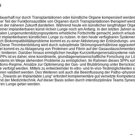
9
auerhaft nur durch Transplantationen oder künstliche Organe kompensiert werde
er Teil der Funktionsausfälle von Organen durch Transplantationen therapiert wer
der näheren Zukunft darstellen. Während heute ein künstlicher langfristiger Organ
ng einer implantierbaren künst¬lichen Lunge noch am Anfang. In den letzten Jahren
oralen Lungenunterstützungssystems erhebliche Fortschritte gemacht, jedoch erlau
r implantierbaren künstlichen Lunge zu nutzen. In den heute verfügbaren Systemen 
durch Biokompatibilitätsprobleme kommt es zu einer Aktivierung der Entzündungs- 
n. Diese Thrombenbildung wird durch suboptimale Strömungsverhältnisse aggravie
llel kommt es zu Ablagerung von Proteinen und Fibrin auf der Gasaustauschmembra
 limitieren. Darüber hinaus ermöglichen heutige Kurzzeitlungenersatzsysteme nahe
SPPs ist es daher, eine koordinierte, grundlagenwissenschaftliche Forschung zur 
ystems im Wege stehenden Probleme zu ermöglichen. Im Rahmen dieses SPPs soll 
ations-Regime, Ansätze zur Optimierung der Gas- und Blutströmung unter Berücksic
verfolgt werden. Mittels zu entwickelnder In-vitro- und In-vivo-Testmöglichkeiten s
ahren validiert werden. Des Weiteren soll auch die Beeinflussung der Patho¬physio
„Towards an Implantable Lung“ erfordert komplementäre gut vernetzte Kompetenze
d der Medizintechnik. Auf dieser Basis sollen durch interdisziplinäre Teams Syner
aren Lunge getan werden.