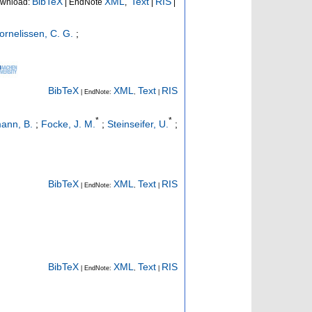
BibTeX
XML
Text
RIS
wnload:
| EndNote
,
|
|
ornelissen, C. G.
;
BibTeX
XML
Text
RIS
| EndNote:
,
|
*
*
ann, B.
;
Focke, J. M.
;
Steinseifer, U.
;
BibTeX
XML
Text
RIS
| EndNote:
,
|
BibTeX
XML
Text
RIS
| EndNote:
,
|