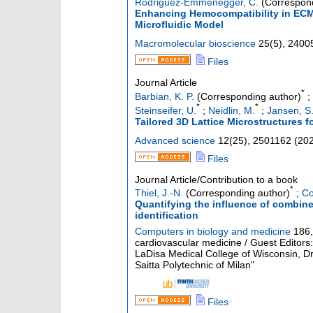
Rodriguez-Emmenegger, C.
(Correspond
Enhancing Hemocompatibility in ECMO 
Microfluidic Model
Macromolecular bioscience
25
(
5
),
2400
Files
Journal Article
*
Barbian, K. P.
(Corresponding author)
;
*
*
Steinseifer, U.
;
Neidlin, M.
;
Jansen, S.
Tailored 3D Lattice Microstructures
Advanced science
12
(
25
),
2501162
(
20
Files
Journal Article/Contribution to a book
*
Thiel, J.-N.
(Corresponding author)
;
Co
Quantifying the influence of combine
identification
Computers in biology and medicine
186
,
cardiovascular medicine / Guest Editors
LaDisa Medical College of Wisconsin, Dr
Saitta Polytechnic of Milan"
Files