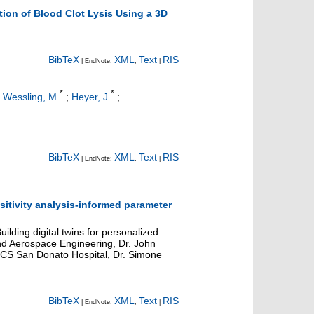
tion of Blood Clot Lysis Using a 3D
BibTeX
XML
Text
RIS
| EndNote:
,
|
*
*
;
Wessling, M.
;
Heyer, J.
;
BibTeX
XML
Text
RIS
| EndNote:
,
|
itivity analysis-informed parameter
Building digital twins for personalized
and Aerospace Engineering, Dr. John
RCCS San Donato Hospital, Dr. Simone
BibTeX
XML
Text
RIS
| EndNote:
,
|