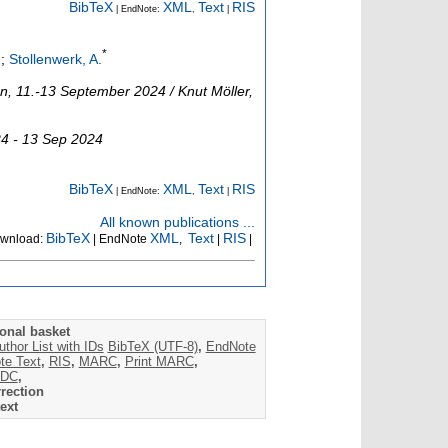
BibTeX
XML
Text
RIS
| EndNote:
,
|
*
;
Stollenwerk, A.
n, 11.-13 September 2024 / Knut Möller,
24 - 13 Sep 2024
BibTeX
XML
Text
RIS
| EndNote:
,
|
All known publications ...
BibTeX
XML
Text
RIS
wnload:
| EndNote
,
|
|
onal basket
uthor List with IDs
BibTeX (UTF-8)
,
EndNote
te Text
,
RIS
,
MARC
,
Print MARC
,
DC
,
rection
ext