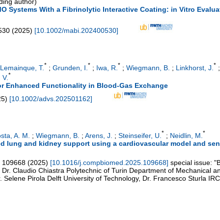
ing author)
Systems With a Fibrinolytic Interactive Coating: in Vitro Evalua
530
(
2025
)
[
10.1002/mabi.202400530
]
*
*
*
*
Lemainque, T.
;
Grunden, I.
;
Iwa, R.
;
Wiegmann, B.
;
Linkhorst, J.
*
 V.
 for Enhanced Functionality in Blood-Gas Exchange
25
)
[
10.1002/advs.202501162
]
*
*
sta, A. M.
;
Wiegmann, B.
;
Arens, J.
;
Steinseifer, U.
;
Neidlin, M.
d lung and kidney support using a cardiovascular model and sens
109668
(
2025
)
[
10.1016/j.compbiomed.2025.109668
]
special issue: "
: Dr. Claudio Chiastra Polytechnic of Turin Department of Mechanical 
. Selene Pirola Delft University of Technology, Dr. Francesco Sturla I