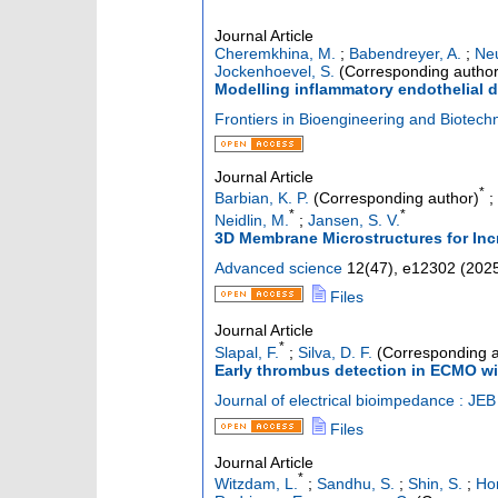
Journal Article
Cheremkhina, M.
;
Babendreyer, A.
;
Neu
Jockenhoevel, S.
(Corresponding author
Modelling inflammatory endothelial dy
Frontiers in Bioengineering and Biotech
Journal Article
*
Barbian, K. P.
(Corresponding author)
;
*
*
Neidlin, M.
;
Jansen, S. V.
3D Membrane Microstructures for Inc
Advanced science
12
(
47
),
e12302
(
202
Files
Journal Article
*
Slapal, F.
;
Silva, D. F.
(Corresponding a
Early thrombus detection in ECMO w
Journal of electrical bioimpedance : JEB
Files
Journal Article
*
Witzdam, L.
;
Sandhu, S.
;
Shin, S.
;
Hon