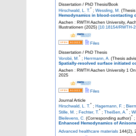
Dissertation / PhD Thesis/Book
*
Hirschwald, L. T.
;
Wessling, M.
(Thesis 
Hemodynamics in blood-contacting dev
Aachen : RWTH Aachen University, Aach
Illustrationen
(
2025
)
[
10.18154/RWTH-2
Files
Dissertation / PhD Thesis
*
Vorobii, M.
;
Herrmann, A.
(Thesis advis
Spatially-resolved surface initiated 
Aachen : RWTH Aachen University
1 Onl
2025
Files
Journal Article
*
Hirschwald, L. T.
;
Hagemann, F.
;
Bier
*
*
Stille, M.
;
Fechter, T.
;
Theißen, A.
;
Wi
*
Bleilevens, C.
(Corresponding author)
Enhanced Hemodynamics of Anisometr
Advanced healthcare materials
144
(
2
),