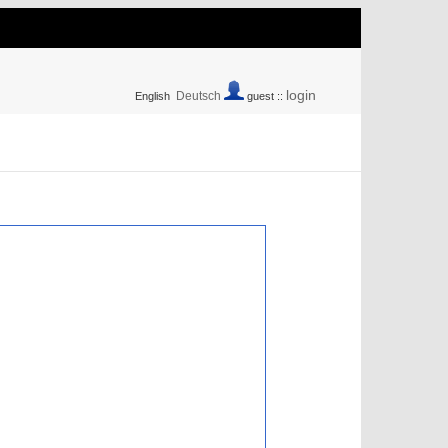
login
Deutsch
English
guest ::