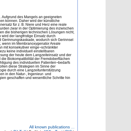
n. Aufgrund des Mangels an geeigneten
den können. Daher wird der künstliche
ersatz für z. B. Niere und Herz eine reale
 wurden zwar in der Optimierung des inzwischen
ben die bisherigen technischen Lösungen nicht,
wird der langfristige Einsatz durch
und Gerinnungskaskade, wodurch sich Gerinnsel
rt, wenn im Membranoxygenator Areale
n mit konsekutiver einge¬schränkter
zu keine individuell einstellbaren
Lösung der heute dem Langzeiteinsatz und der
die Biokompatibilität der Fremdoberflächen
htigung des individuellen Patienten¬bedarfs
ollen diese Strategien im Sinne der
logie durch eine Langzeitunterstützung
n in den Natur-, Ingenieur- und
gien geschaffen und wesentliche Schritte hin
All known publications ...