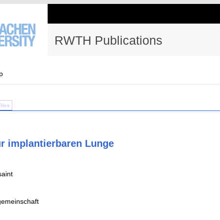
RWTH Publications
p
Files
r implantierbaren Lunge
saint
emeinschaft