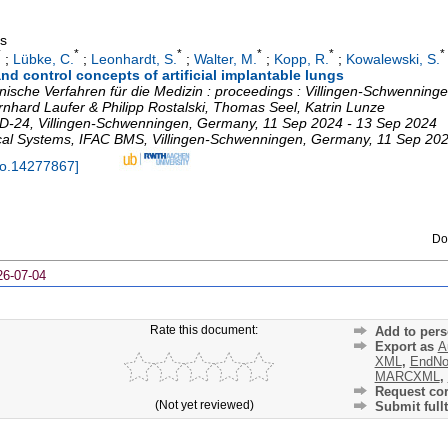
gs
*
*
*
*
*
*
;
Lübke, C.
;
Leonhardt, S.
;
Walter, M.
;
Kopp, R.
;
Kowalewski, S.
nd control concepts of artificial implantable lungs
che Verfahren für die Medizin : proceedings : Villingen-Schwenninge
nhard Laufer & Philipp Rostalski, Thomas Seel, Katrin Lunze
ED-24
,
Villingen-Schwenningen
,
Germany
, 11 Sep 2024 - 13 Sep 2024
cal Systems
,
IFAC BMS
,
Villingen-Schwenningen
,
Germany
, 11 Sep 20
do.14277867
]
Do
26-07-04
Rate this document:
Add to pers
Export as
A
XML
,
EndNo
MARCXML
,
Request cor
(Not yet reviewed)
Submit fullt