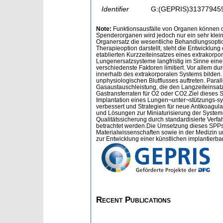
Identifier
G:(GEPRIS)31377945
Note:
Funktionsausfälle von Organen können d
Spenderorganen wird jedoch nur ein sehr klein
Organersatz die wesentliche Behandlungsoption 
Therapieoption darstellt, steht die Entwicklu
etablierten Kurzzeiteinsatzes eines extrakorp
Lungenersatzsysteme langfristig im Sinne eine
verschiedenste Faktoren limitiert. Vor allem 
innerhalb des extrakorporalen Systems bilde
unphysiologischen Blutflusses auftreten. Para
Gasaustauschleistung, die den Langzeiteinsatz
Gastransferraten für O2 oder CO2.Ziel dieses 
Implantation eines Lungen¬unter¬stützungs-s
verbessert und Strategien für neue Antikoagul
und Lösungen zur Miniaturisierung der Systeme 
Qualitätssicherung durch standardisierte Verf
betrachtet werden.Die Umsetzung dieses SPPs 
Materialwissenschaften sowie in der Medizin un
zur Entwicklung einer künstlichen implantierb
Recent Publications