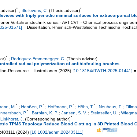
*
*
advisor)
;
Bleilevens, C.
(Thesis advisor)
ices with triply periodic minimal surfaces for extracorporeal bl
ener Verfahrenstechnik series - AVT.CVT - Chemical process engineer
025-01571
]
= Dissertation, Rheinisch-Westfälische Technische Hochsc
*
or)
;
Rodriguez-Emmenegger, C.
(Thesis advisor)
controlled radical polymerization of antibiofouling brushes
ine-Ressource : Illustrationen
(
2025
)
[
10.18154/RWTH-2025-01441
]
= 
*
*
*
*
mann, M.
;
Hanßen, P.
;
Hoffmann, P.
;
Höhs, T.
;
Neuhaus, F.
;
Tillma
*
nnersbach, P.
;
Barbian, K. P.
;
Jansen, S. V.
;
Steinseifer, U.
;
Wiegman
*
;
Linkhorst, J.
(Corresponding author)
ic TPMS Topology Reduce Blood Clotting in 3D Printed Blood C
2403111
(
2024
)
[
10.1002/adhm.202403111
]