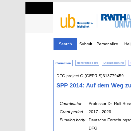
Search
Submit
Personalize
Hel
References (0)
Discussion (0)
Information
DFG project G:(GEPRIS)313779459
SPP 2014: Auf dem Weg zu
Coordinator
Professor Dr. Rolf Ros
Grant period
2017 - 2026
Funding body
Deutsche Forschungsg
DFG