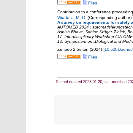
Files
Contribution to a conference proceedin
Wiartalla, M. O.
(Corresponding author)
A survey on requirements for safety a
AUTOMED 2024 : automatisierungstechnis
Ashish Bhave, Sabine Krüger-Ziolek, Ber
17. Interdisciplinary Workshop AUTOM
12. Symposium on „Biological and Medi
Zenodo
2 Seiten
(
2024
)
[
10.5281/zeno
Files
Record created 2023-01-20, last modified 20