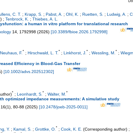
Do
llens, C. T.
;
Krapp, S.
;
Pabst, A.
;
Ohl, K.
;
Ruetten, S.
;
Ludwig, A.
;
C
)
;
Tenbrock, K.
;
Thiebes, A. L.
sfunction: a human in vitro platform for translational research
nology
14
,
1792998
(
2026
)
[
10.3389/fbioe.2026.1792998
]
*
*
*
*
Neuhaus, F.
;
Hirschwald, L. T.
;
Linkhorst, J.
;
Wessling, M.
;
Wiegm
reased Efficiency in Blood-Gas Transfer
5
)
[
10.1002/advs.202512302
]
*
*
*
uthor)
;
Leonhardt, S.
;
Walter, M.
ith optimized impedance measurements: A simulative study
16
(
1
),
80-88
(
2025
)
[
10.2478/joeb-2025-0011
]
*
g, Y.
;
Kamal, S.
;
Grottke, O.
;
Cook, K. E.
(Corresponding author)
;