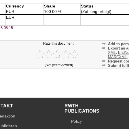
Currency
Share
Status
EUR
100.00 %
(Zahlung erfolgt)
EUR
26-05-15
Rate this document:
Add to pers
Export as
A
XML
,
EndNo
MARCXML
,
Request cor
(Not yet reviewed)
Submit fullt
NTAKT
RWTH
PUBLICATIONS
edaktion
Policy
ublizieren