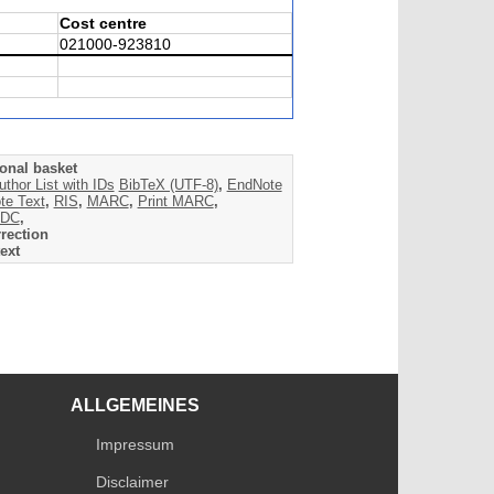
Cost centre
021000-923810
onal basket
uthor List with IDs
BibTeX (UTF-8)
,
EndNote
te Text
,
RIS
,
MARC
,
Print MARC
,
DC
,
rection
ext
ALLGEMEINES
Impressum
Disclaimer