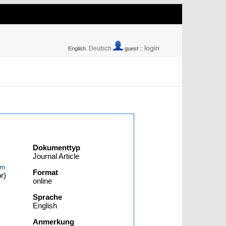
login
Deutsch
English
guest ::
Dokumenttyp
Journal Article
im
Format
r)
online
Sprache
English
Anmerkung