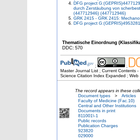
DFG project G:(GEPRIS)447712946
durch Zerstäubung von scherbest
(447712946) (447712946)
GRK 2415 - GRK 2415: Mechanobio
DFG project G:(GEPRIS)49532818
Thematische Einordnung (Klassifika
DDC: 570
;
;
Master Journal List ; Current Contents -
Science Citation Index Expanded ; Web 
The record appears in these coll
Document types
>
Articles
Faculty of Medicine (Fac.10)
Central and Other Institutions
Documents in print
811001\-1
Public records
Publication Charges
923820
029000