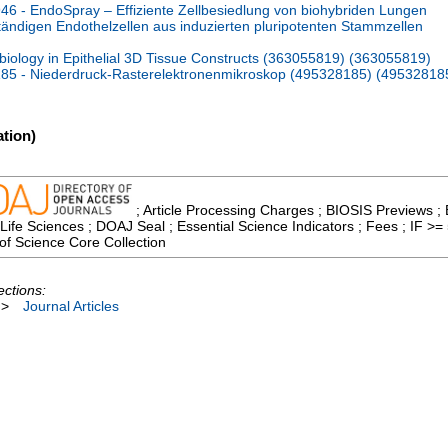
 - EndoSpray – Effiziente Zellbesiedlung von biohybriden Lungen
ändigen Endothelzellen aus induzierten pluripotenten Stammzellen
logy in Epithelial 3D Tissue Constructs (363055819) (363055819)
5 - Niederdruck-Rasterelektronenmikroskop (495328185) (49532818
tion)
; Article Processing Charges ; BIOSIS Previews ; Bi
 Life Sciences ; DOAJ Seal ; Essential Science Indicators ; Fees ; IF 
of Science Core Collection
ections:
>
Journal Articles