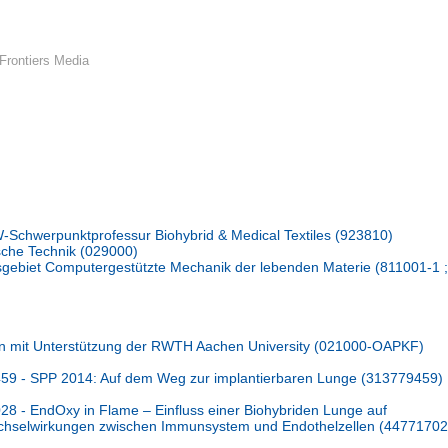
Frontiers Media
Schwerpunktprofessur Biohybrid & Medical Textiles (923810)
ische Technik (029000)
gsgebiet Computergestützte Mechanik der lebenden Materie (811001-1 ;
n mit Unterstützung der RWTH Aachen University (021000-OAPKF)
9 - SPP 2014: Auf dem Weg zur implantierbaren Lunge (313779459)
 - EndOxy in Flame – Einfluss einer Biohybriden Lunge auf
chselwirkungen zwischen Immunsystem und Endothelzellen (44771702