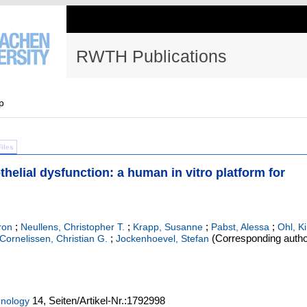
RWTH Publications
p
Files
helial dysfunction: a human in vitro platform for
;
;
;
;
ron
Neullens, Christopher T.
Krapp, Susanne
Pabst, Alessa
Ohl, K
;
(Corresponding autho
Cornelissen, Christian G.
Jockenhoevel, Stefan
14,
Seiten/Artikel-Nr.:1792998
hnology