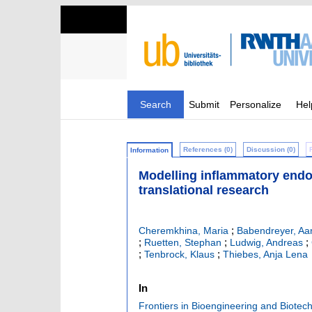
Search
Submit
Personalize
Hel
References (0)
Discussion (0)
Information
Modelling inflammatory endot
translational research
;
Cheremkhina, Maria
Babendreyer, Aa
;
;
;
Ruetten, Stephan
Ludwig, Andreas
;
;
Tenbrock, Klaus
Thiebes, Anja Lena
In
Frontiers in Bioengineering and Biotec