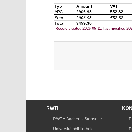
Typ
Amount
VAT
APC
2906.98
552.32
Sum
2906.98
552.32
Total
3459.30
Record created 2026-05-11, last modified 20
RWTH
KO
RWTH Aachen - Startseite
R
Universitätsbibliothek
P