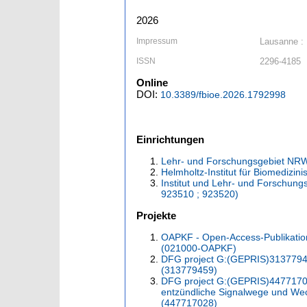
2026
Impressum
Lausanne : 
ISSN
2296-4185
Online
DOI:
10.3389/fbioe.2026.1792998
Einrichtungen
Lehr- und Forschungsgebiet NRW-
Helmholtz-Institut für Biomedizin
Institut und Lehr- und Forschun
923510 ; 923520)
Projekte
OAPKF - Open-Access-Publikatio
(021000-OAPKF)
DFG project G:(GEPRIS)31377945
(313779459)
DFG project G:(GEPRIS)447717028
entzündliche Signalwege und We
(447717028)