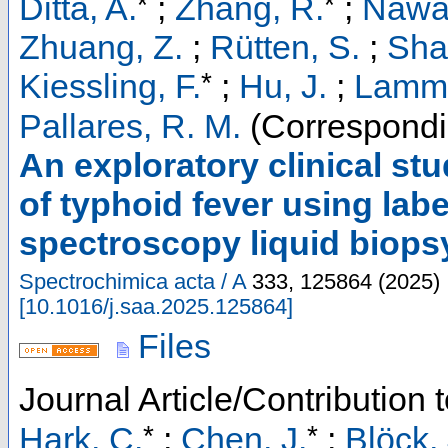
*
*
Ditta, A.
;
Zhang, R.
;
Nawa
Zhuang, Z.
;
Rütten, S.
;
Sha
*
Kiessling, F.
;
Hu, J.
;
Lamme
Pallares, R. M.
(Correspondi
An exploratory clinical st
of typhoid fever using la
spectroscopy liquid biops
Spectrochimica acta / A
333
,
125864
(
2025
)
[
10.1016/j.saa.2025.125864
]
Files
Journal Article/Contribution 
*
*
Hark, C.
;
Chen, J.
;
Blöck, 