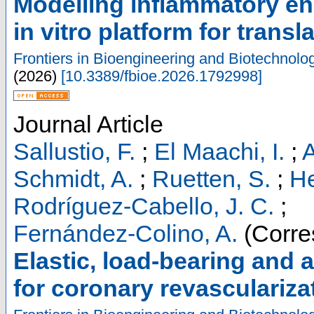
Modelling inflammatory en
in vitro platform for transl
Frontiers in Bioengineering and Biotechnolo
(
2026
)
[
10.3389/fbioe.2026.1792998
]
Journal Article
Sallustio, F.
;
El Maachi, I.
;
A
Schmidt, A.
;
Ruetten, S.
;
He
Rodríguez-Cabello, J. C.
;
Fernández-Colino, A.
(Corre
Elastic, load-bearing and 
for coronary revasculariza