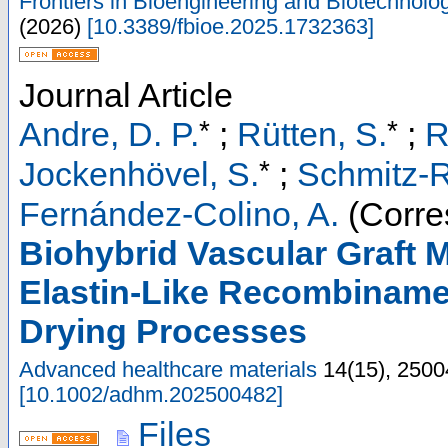
Frontiers in Bioengineering and Biotechnolo
(
2026
)
[
10.3389/fbioe.2025.1732363
]
Journal Article
*
*
Andre, D. P.
;
Rütten, S.
;
R
*
Jockenhövel, S.
;
Schmitz-R
Fernández-Colino, A.
(Corre
Biohybrid Vascular Graft M
Elastin-Like Recombinamer
Drying Processes
Advanced healthcare materials
14
(
15
),
2500
[
10.1002/adhm.202500482
]
Files