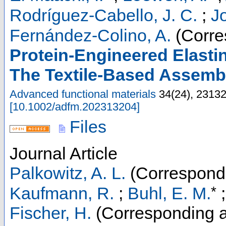
Rodríguez-Cabello, J. C.
;
J
Fernández-Colino, A.
(Corre
Protein‐Engineered Elastin
The Textile‐Based Assembl
Advanced functional materials
34
(
24
),
2313
[
10.1002/adfm.202313204
]
Files
Journal Article
Palkowitz, A. L.
(Correspondi
*
Kaufmann, R.
;
Buhl, E. M.
Fischer, H.
(Corresponding a