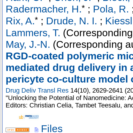
*
Radermacher, H.
;
Pola, R.
*
Rix, A.
;
Drude, N. I.
;
Kiessl
Lammers, T.
(Corresponding
May, J.-N.
(Corresponding au
RGD-coated polymeric mic
mediated drug delivery in
pericyte co-culture model o
Drug Deliv Transl Res
14
(
10
),
2629-2641
(
2
"Unlocking the Potential of Nanomedicine: A
Editors: Christian Celia, Tambet Teesalu, an
Files