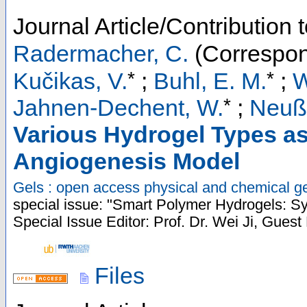
Journal Article/Contribution 
Radermacher, C.
(Correspon
*
*
Kučikas, V.
;
Buhl, E. M.
;
W
*
Jahnen-Dechent, W.
;
Neuß-
Various Hydrogel Types as 
Angiogenesis Model
Gels : open access physical and chemical ge
special issue: "Smart Polymer Hydrogels: Syn
Special Issue Editor: Prof. Dr. Wei Ji, Guest 
Files