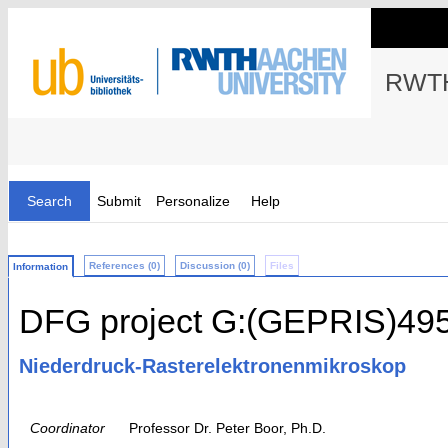
RWTH
Search
Submit
Personalize
Help
References (0)
Discussion (0)
Files
Information
DFG project G:(GEPRIS)49
Niederdruck-Rasterelektronenmikroskop
Coordinator
Professor Dr. Peter Boor, Ph.D.