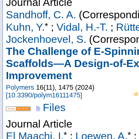
Journal Article
Sandhoff, C. A.
(Correspondi
*
Kuhn, Y.
;
Vidal, H.-T.
;
Rütt
Jockenhoevel, S.
(Correspon
The Challenge of E-Spinni
Scaffolds—A Design-of-Exp
Improvement
Polymers
16
(
11
),
1475
(
2024
)
[
10.3390/polym16111475
]
Files
Journal Article
*
*
El Maachi, I.
;
Loewen, A.
;