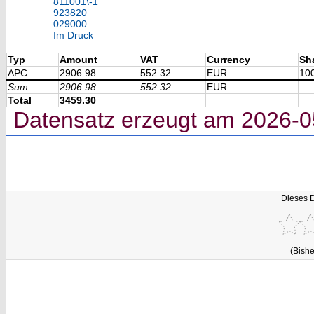
811001\-1
923820
029000
Im Druck
Typ
Amount
VAT
Currency
Sh
APC
2906.98
552.32
EUR
10
Sum
2906.98
552.32
EUR
Total
3459.30
Datensatz erzeugt am 2026-0
Dieses 
(Bishe