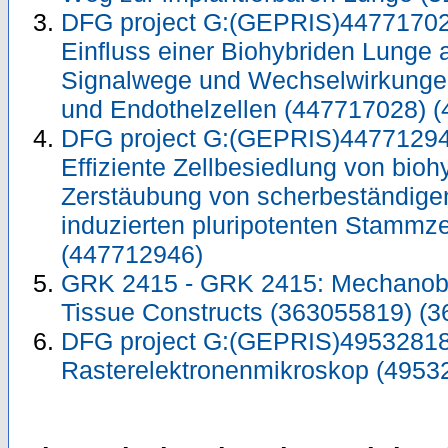
DFG project G:(GEPRIS)44771702
Einfluss einer Biohybriden Lunge 
Signalwege und Wechselwirkung
und Endothelzellen (447717028) 
DFG project G:(GEPRIS)44771294
Effiziente Zellbesiedlung von bio
Zerstäubung von scherbeständige
induzierten pluripotenten Stammz
(447712946)
GRK 2415 - GRK 2415: Mechanobio
Tissue Constructs (363055819) (
DFG project G:(GEPRIS)495328185
Rasterelektronenmikroskop (4953