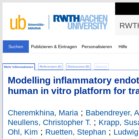
RWTH
Suchen
Publizieren & Eintragen
Personalisieren
Hilfe
Referenzen (0)
Diskussion (0)
Dateien
Mehr Informationen
Modelling inflammatory endoth
human in vitro platform for tr
;
Cheremkhina, Maria
Babendreyer, 
;
Neullens, Christopher T.
Krapp, Sus
;
;
Ohl, Kim
Ruetten, Stephan
Ludwig