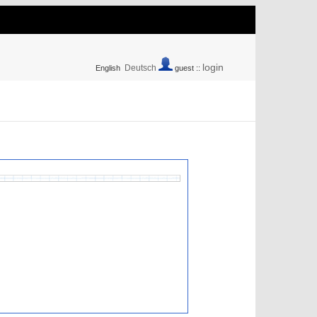
login
Deutsch
English
guest ::