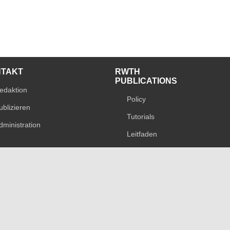
NTAKT
RWTH
PUBLICATIONS
edaktion
Policy
ublizieren
Tutorials
dministration
Leitfaden