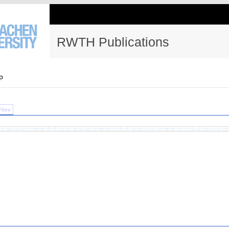
RWTH Publications
p
Files