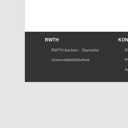
RWTH
KO
RWTH Aachen - Startseite
R
Universitätsbibliothek
P
A