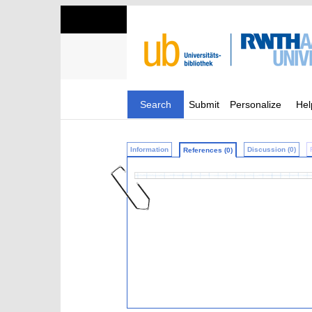
Search
Submit
Personalize
Hel
Information
Discussion (0)
References (0)