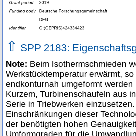
Grant period
2019 -
Funding body
Deutsche Forschungsgemeinschaft
DFG
Identifier
G:(GEPRIS)424334423
⇧
SPP 2183: Eigenschafts
Note:
Beim Isothermschmieden we
Werkstücktemperatur erwärmt, so
endkonturnah umgeformt werden kö
Kurzem, Turbinenschaufeln aus int
Serie in Triebwerken einzusetzen.
Einschränkungen dieser Technologi
der benötigten hohen Genauigkeit
Umformgraden für die Umwandlung