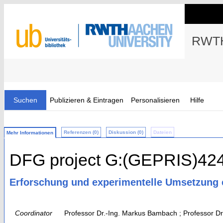
RWTH
Suchen
Publizieren & Eintragen
Personalisieren
Hilfe
Referenzen (0)
Diskussion (0)
Dateien
Mehr Informationen
DFG project G:(GEPRIS)42
Erforschung und experimentelle Umsetzung 
Coordinator
Professor Dr.-Ing. Markus Bambach ; Professor Dr