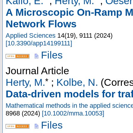
Kalló, E.
;
Herty, M.
;
Oeser
A Microscopic On-Ramp M
Network Flows
Applied Sciences
14
(
19
),
9111
(
2024
)
[
10.3390/app14199111
]
Files
Journal Article
*
Herty, M.
;
Kolbe, N.
(Corres
Data-driven models for traf
Mathematical methods in the applied scienc
8968
(
2024
)
[
10.1002/mma.10053
]
Files