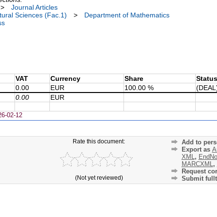
>
Journal Articles
ural Sciences (Fac.1)
>
Department of Mathematics
ss
VAT
Currency
Share
Statu
0.00
EUR
100.00 %
(DEAL
0.00
EUR
26-02-12
Rate this document:
Add to pers
Export as
A
XML
,
EndNo
MARCXML
,
Request cor
(Not yet reviewed)
Submit fullt