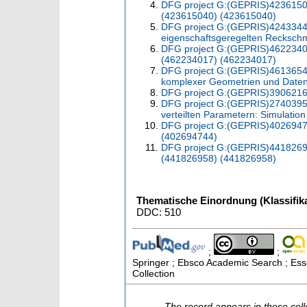
DFG project G:(GEPRIS)42361504
(423615040) (423615040)
DFG project G:(GEPRIS)42433442
eigenschaftsgeregelten Recksch
DFG project G:(GEPRIS)46223401
(462234017) (462234017)
DFG project G:(GEPRIS)46136540
komplexer Geometrien und Date
DFG project G:(GEPRIS)390621612
DFG project G:(GEPRIS)27403958
verteilten Parametern: Simulati
DFG project G:(GEPRIS)4026947
(402694744)
DFG project G:(GEPRIS)44182695
(441826958) (441826958)
Thematische Einordnung (Klassifika
DDC: 510
;
;
Springer ; Ebsco Academic Search ; Esse
Collection
The record appears in these coll