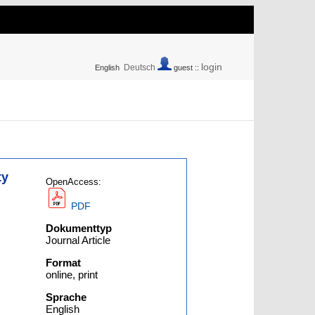
login
Deutsch
English
guest ::
ty
OpenAccess:
PDF
Dokumenttyp
Journal Article
Format
online, print
Sprache
English