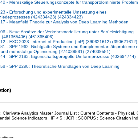
0 - Mehrskalige Steuerungskonzepte für transportdominierte Proble
3 - Erforschung und experimentelle Umsetzung eines
miedeprozesses (424334423) (424334423)
7 - Meanfield Theorie zur Analysis von Deep Learning Methoden
6 - Neue Ansätze der Verkehrsmodellierung unter Berücksichtigung
n (461365406) (461365406)
 - EXC 2023: Internet of Production (IoP) (390621612) (390621612)
1 - SPP 1962: Nichtglatte Systeme und Komplementaritätsprobleme m
on und mehrstufige Optimierung (274039581) (274039581)
44 - SPP 2183: Eigenschaftsgeregelte Umformprozesse (402694744)
8 - SPP 2298: Theoretische Grundlagen von Deep Learning
tion)
; Clarivate Analytics Master Journal List ; Current Contents - Physical
ntial Science Indicators ; IF < 5 ; JCR ; SCOPUS ; Science Citation 
ections: