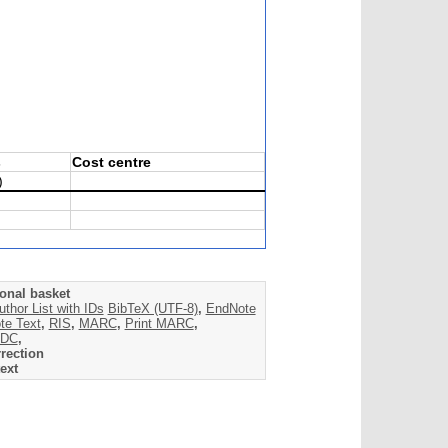
s
Cost centre
)
onal basket
uthor List with IDs
BibTeX (UTF-8)
,
EndNote
te Text
,
RIS
,
MARC
,
Print MARC
,
DC
,
rection
ext