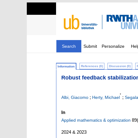
Search
Submit
Personalize
Hel
References (0)
Discussion (0)
Information
Robust feedback stabilizatio
*
;
;
Albi, Giacomo
Herty, Michael
Segala
In
89
Applied mathematics & optimization
2024 & 2023