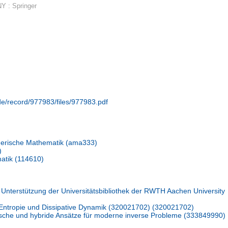
Y : Springer
.de/record/977983/files/977983.pdf
erische Mathematik (ama333)
)
atik (114610)
 Unterstützung der Universitätsbibliothek der RWTH Aachen University
Entropie und Dissipative Dynamik (320021702) (320021702)
sche und hybride Ansätze für moderne inverse Probleme (333849990)