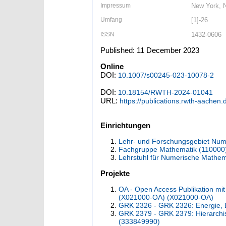
Impressum
New York, N
Umfang
[1]-26
ISSN
1432-0606
Published: 11 December 2023
Online
DOI:
10.1007/s00245-023-10078-2
DOI:
10.18154/RWTH-2024-01041
URL:
https://publications.rwth-aachen
Einrichtungen
Lehr- und Forschungsgebiet Num
Fachgruppe Mathematik (110000
Lehrstuhl für Numerische Mathem
Projekte
OA - Open Access Publikation mit
(X021000-OA) (X021000-OA)
GRK 2326 - GRK 2326: Energie, 
GRK 2379 - GRK 2379: Hierarchi
(333849990)