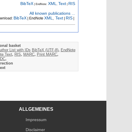
BibTeX
XML
Text
RIS
| EndNote:
,
|
All known publications ...
BibTeX
XML
Text
RIS
wnload:
| EndNote
,
|
|
onal basket
uthor List with IDs
BibTeX (UTF-8)
,
EndNote
te Text
,
RIS
,
MARC
,
Print MARC
,
DC
,
rection
ext
ALLGEMEINES
Impressum
Disclaimer