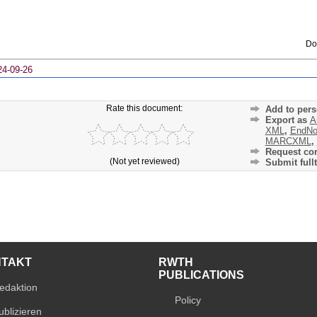
Do
24-09-26
Rate this document:
Add to pers
Export as
A
XML
,
EndNo
MARCXML
,
Request cor
(Not yet reviewed)
Submit fullt
NTAKT
RWTH
PUBLICATIONS
edaktion
Policy
ublizieren