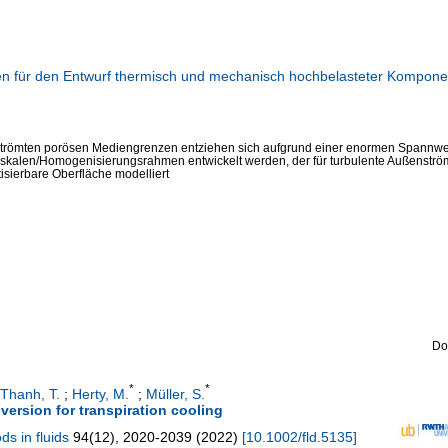
n für den Entwurf thermisch und mechanisch hochbelasteter Kompone
trömten porösen Mediengrenzen entziehen sich aufgrund einer enormen Spannweit
tiskalen/Homogenisierungsrahmen entwickelt werden, der für turbulente Außenströ
tisierbare Oberfläche modelliert
Do
*
*
-Thanh, T.
;
Herty, M.
;
Müller, S.
version for transpiration cooling
ds in fluids
94
(
12
),
2020-2039
(
2022
)
[
10.1002/fld.5135
]