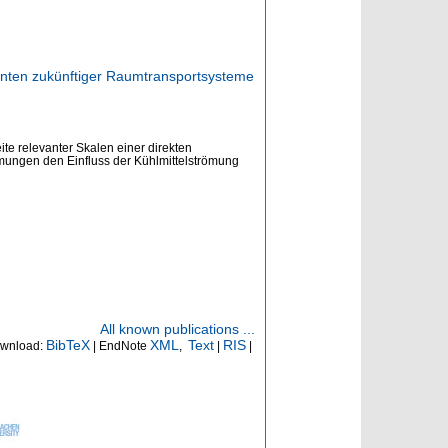
nten zukünftiger Raumtransportsysteme
e relevanter Skalen einer direkten
mungen den Einfluss der Kühlmittelströmung
All known publications ...
BibTeX
XML
Text
RIS
wnload:
| EndNote
,
|
|