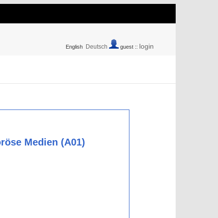
login
Deutsch
English
guest ::
oröse Medien (A01)