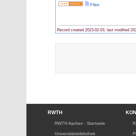
Files
Record created 2023-02-03, last modified 20
RWTH
KO
RWTH Aachen - Startseite
R
Universitätsbibliothek
P