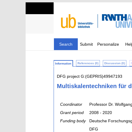
Search
Submit
Personalize
Hel
References (0)
Discussion (0)
Information
DFG project G:(GEPRIS)49947193
Multiskalentechniken für 
Coordinator
Professor Dr. Wolfgang
Grant period
2008 - 2020
Funding body
Deutsche Forschungsg
DFG