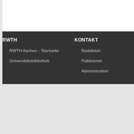
RWTH
KONTAKT
RWTH Aachen - Startseite
Redaktion
Universitätsbibliothek
Publizieren
Administration