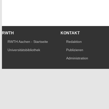
RWTH
KONTAKT
RWTH Aachen - Startseite
Redaktion
Universitätsbibliothek
Publizieren
Administration