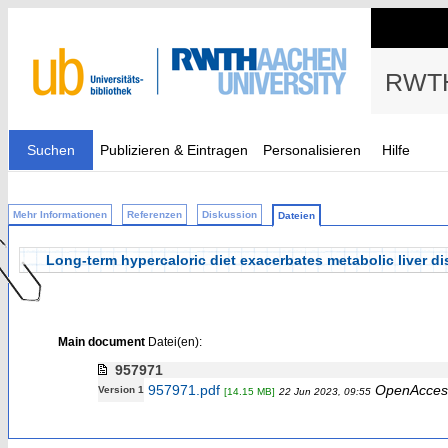
RWTH
Suchen
Publizieren & Eintragen
Personalisieren
Hilfe
Mehr Informationen
Referenzen
Diskussion
Dateien
Long‐term hypercaloric diet exacerbates metabolic liver 
Main document
Datei(en):
957971
957971.pdf
OpenAcces
Version 1
[14.15 MB]
22 Jun 2023, 09:55