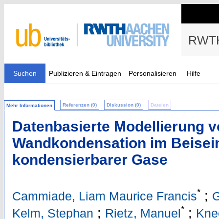
RWTH
Suchen
Publizieren & Eintragen
Personalisieren
Hilfe
Referenzen (0)
Diskussion (0)
Dateien
Mehr Informationen
Datenbasierte Modellierung 
Wandkondensation im Beisein
kondensierbarer Gase
*
;
Cammiade, Liam Maurice Francis
G
*
;
;
Kelm, Stephan
Rietz, Manuel
Kne