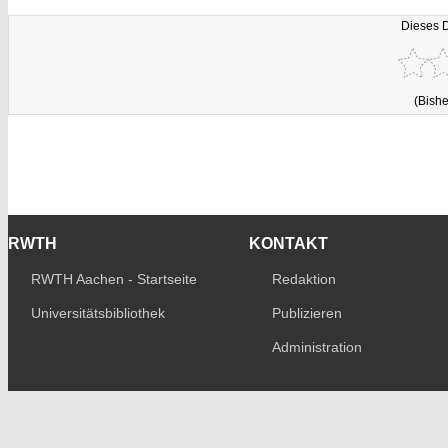
Dieses 
(Bishe
RWTH
KONTAKT
RWTH Aachen - Startseite
Redaktion
Universitätsbibliothek
Publizieren
Administration