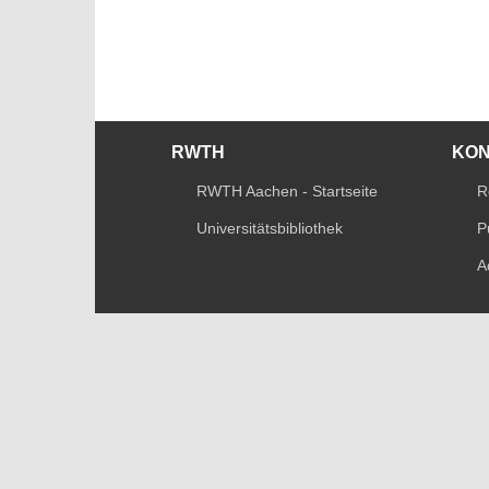
RWTH
KO
RWTH Aachen - Startseite
R
Universitätsbibliothek
P
A