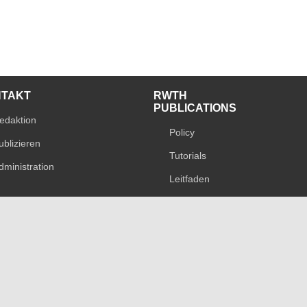
NTAKT
RWTH
PUBLICATIONS
edaktion
Policy
ublizieren
Tutorials
dministration
Leitfaden