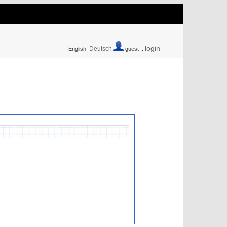
login
Deutsch
English
guest ::