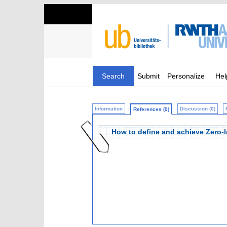
Search
Submit
Personalize
Hel
Information
Discussion (0)
References (0)
How to define and achieve Zero-I