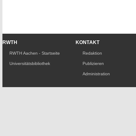
RWTH
KONTAKT
RWTH Aachen - Startseite
Redaktion
Universitätsbibliothek
Publizieren
Administration