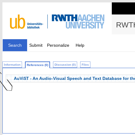
RWTH
Search
Submit
Personalize
Help
Information
Discussion (0)
Files
References (0)
AuViST - An Audio-Visual Speech and Text Database for th