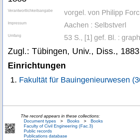
Verantwortlichkeitsangabe
vorgel. von Philipp For
Impressum
Aachen : Selbstverl
Umfang
53 S., [1] gef. Bl. : grap
Zugl.: Tübingen, Univ., Diss., 1883
Einrichtungen
Fakultät für Bauingenieurwesen (
The record appears in these collections:
Document types
>
Books
>
Books
Faculty of Civil Engineering (Fac.3)
Public records
Publications database