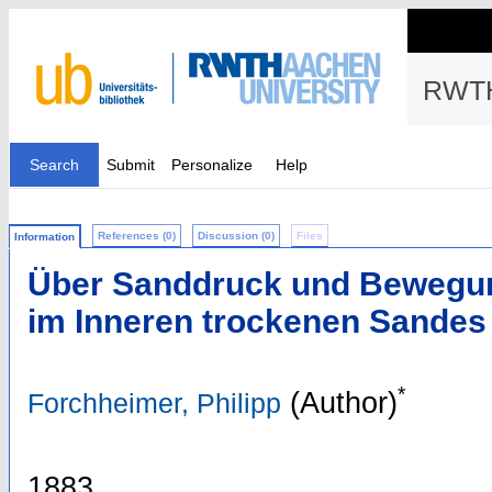
RWTH
Search
Submit
Personalize
Help
References (0)
Discussion (0)
Files
Information
Über Sanddruck und Bewegu
im Inneren trockenen Sandes
*
(Author)
Forchheimer, Philipp
1883