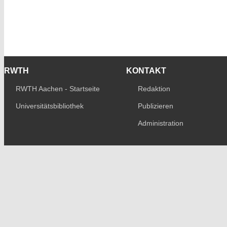
RWTH
KONTAKT
RWTH Aachen - Startseite
Redaktion
Universitätsbibliothek
Publizieren
Administration