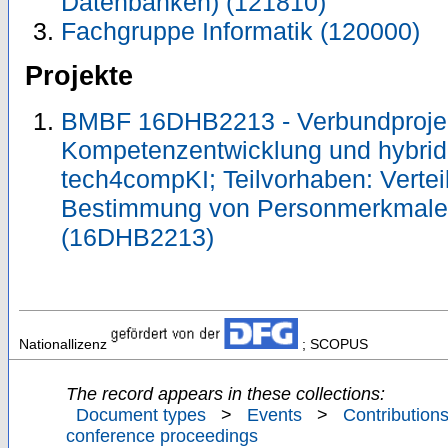
Datenbanken) (121810)
Fachgruppe Informatik (120000)
Projekte
BMBF 16DHB2213 - Verbundprojekt
Kompetenzentwicklung und hybride
tech4compKI; Teilvorhaben: Vertei
Bestimmung von Personmerkmal
(16DHB2213)
Nationallizenz
; SCOPUS
The record appears in these collections:
Document types
>
Events
>
Contributions
conference proceedings