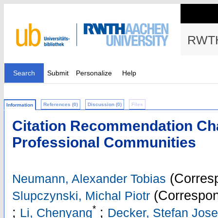
RWTH
Search
Submit
Personalize
Help
References (0)
Discussion (0)
Files
Information
Citation Recommendation Cha
Professional Communities
(Corresp
Neumann, Alexander Tobias
(Correspon
Slupczynski, Michal Piotr
*
;
;
Li, Chenyang
Decker, Stefan Jose