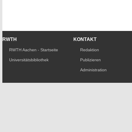
RWTH
KONTAKT
RWTH Aachen - Startseite
Redaktion
Universitätsbibliothek
Publizieren
Administration