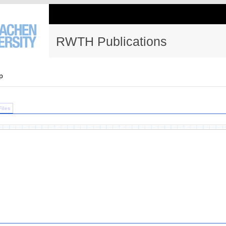
RWTH Publications
p
Files