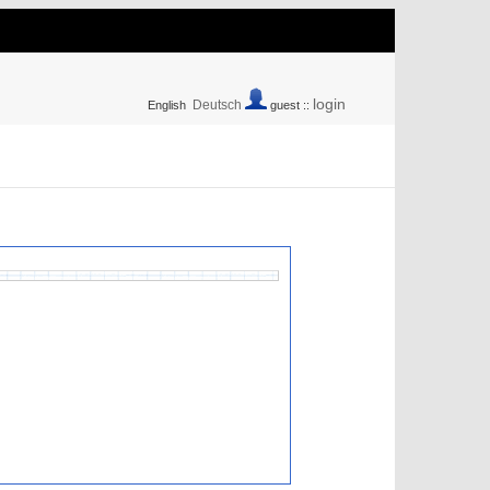
login
Deutsch
English
guest ::