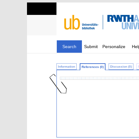
Search
Submit
Personalize
Hel
Information
Discussion (0)
References (0)