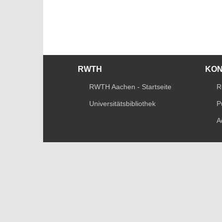
RWTH
KO
RWTH Aachen - Startseite
R
Universitätsbibliothek
P
A