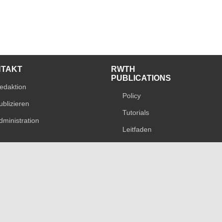
NTAKT
RWTH
PUBLICATIONS
edaktion
Policy
ublizieren
Tutorials
dministration
Leitfaden