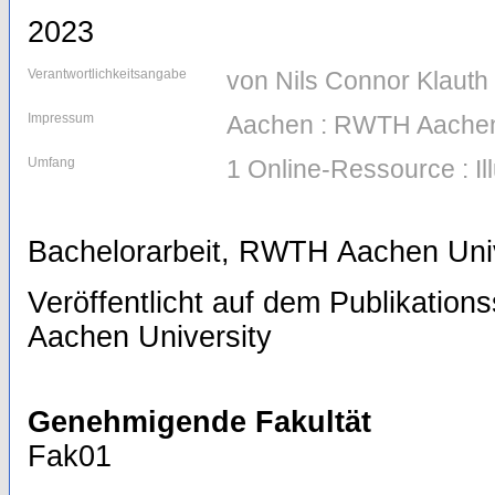
2023
Verantwortlichkeitsangabe
von Nils Connor Klauth
Impressum
Aachen : RWTH Aachen
Umfang
1 Online-Ressource : Il
Bachelorarbeit, RWTH Aachen Univ
Veröffentlicht auf dem Publikatio
Aachen University
Genehmigende Fakultät
Fak01