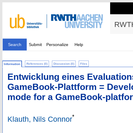
RWTH
Search
Submit
Personalize
Help
References (0)
Discussion (0)
Files
Information
Entwicklung eines Evaluatio
GameBook-Plattform = Develo
mode for a GameBook-platfo
*
Klauth, Nils Connor