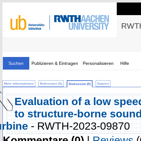
RWTH
Suchen
Publizieren & Eintragen
Personalisieren
Hilfe
Mehr Informationen
Referenzen (0)
Dateien
Diskussion (0)
Evaluation of a low spee
to structure-borne sound
urbine
- RWTH-2023-09870
Kommentare (0)
|
Reviews
(