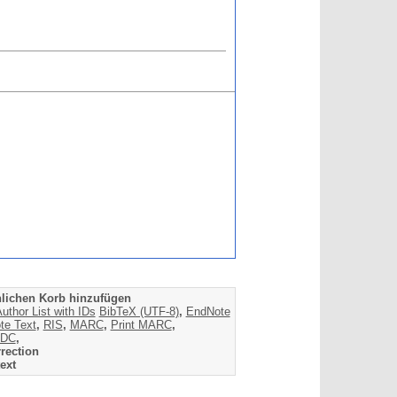
lichen Korb hinzufügen
uthor List with IDs
BibTeX (UTF-8)
,
EndNote
te Text
,
RIS
,
MARC
,
Print MARC
,
DC
,
rection
ext