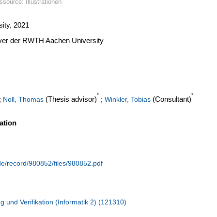
ssource: Illustrationen
ity, 2021
erver der RWTH Aachen University
*
*
;
(Thesis advisor)
;
(Consultant)
Noll, Thomas
Winkler, Tobias
ation
.de/record/980852/files/980852.pdf
g und Verifikation (Informatik 2) (121310)