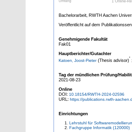
Umfang
1 Online-Re
Bachelorarbeit, RWTH Aachen Univers
Veröffentlicht auf dem Publikationss
Genehmigende Fakultät
Fak01
Hauptberichter/Gutachter
*
(Thesis advisor)
Katoen, Joost-Pieter
Tag der mündlichen Prüfung/Habilit
2021-08-23
Online
DOI:
10.18154/RWTH-2024-02596
URL:
https://publications.rwth-aachen
Einrichtungen
Lehrstuhl für Softwaremodellierun
Fachgruppe Informatik (120000)