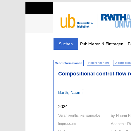
Suchen
Publizieren & Eintragen
P
Referenzen (0)
Diskussion 
Mehr Informationen
Compositional control-flow r
*
Barth, Naomi
2024
Verantwortlichkeitsangabe
by Naomi B
Impressum
Aachen : R