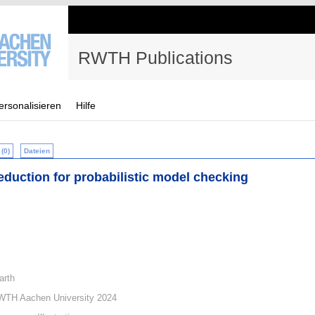
RWTH Publications
ersonalisieren
Hilfe
(0)
Dateien
eduction for probabilistic model checking
arth
WTH Aachen University 2024