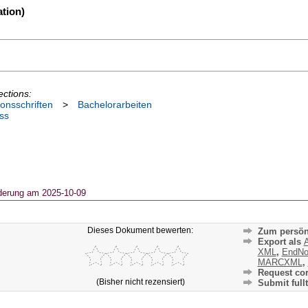
tion)
ections:
ionsschriften
>
Bachelorarbeiten
ss
derung am 2025-10-09
Dieses Dokument bewerten:
Zum persön
Export als
A
XML
,
EndNo
MARCXML
,
Request cor
(Bisher nicht rezensiert)
Submit fullt