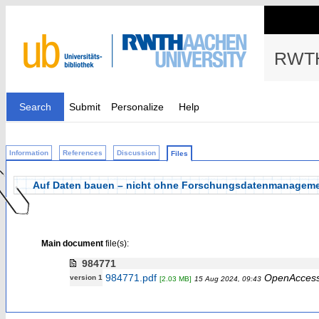
RWTH
Search
Submit
Personalize
Help
Information
References
Discussion
Files
Auf Daten bauen – nicht ohne Forschungsdatenmanageme
Main document
file(s):
984771
984771.pdf
OpenAcces
version 1
[2.03 MB]
15 Aug 2024, 09:43