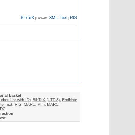
BibTeX
XML
Text
RIS
| EndNote:
,
|
onal basket
uthor List with IDs
BibTeX (UTF-8)
,
EndNote
te Text
,
RIS
,
MARC
,
Print MARC
,
DC
,
rection
ext