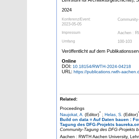
2024
Konferenz/Event:
Community-T
2023-05-05
Impressum
Aachen : RW
Umfang
100-103
Veröffentlicht auf dem Publikationss
Online
DOI:
10.18154/RWTH-2024-04218
URL:
https://publications.rwth-aachen
Related:
Proceedings
*
Naujokat, A.
(Editor)
;
Helas, S.
(Editor)
Build on data = Auf Daten bauen : 
Tagung des DFG-Projekts baureka.onli
Community-Tagung des DFG-Projekts ba
Aachen : RWTH Aachen University, Lehrs