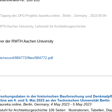
agung des DFG-Projekts baureka.online , Berlin , Germany , 2023-05-04 -
TH Aachen University, Lehrstuhl für Architekturgeschichte
erver der RWTH Aachen University
.de/record/984772/files/984772.pdf
*
Forschungsdaten in der historischen Bauforschung und Denkmalp
ne am 4. und 5. Mai 2023 an der Technischen Universität Berlin
ureka.online
,
Berlin
,
Germany
, 4 May 2023 - 5 May 2023
tuhl für Architekturgeschichte
106 Seiten : Illustrationen, Tabellen, D