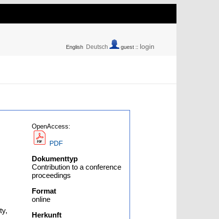
login
Deutsch
English
guest ::
OpenAccess:
PDF
Dokumenttyp
Contribution to a conference
proceedings
Format
online
ty,
Herkunft