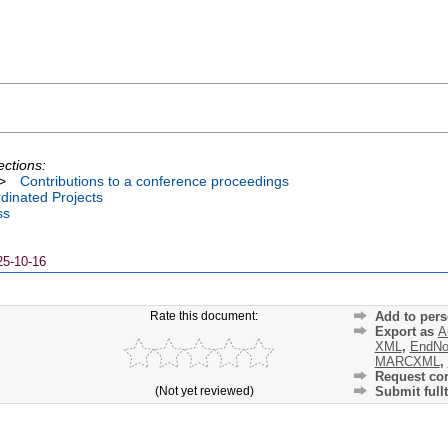
ections:
>
Contributions to a conference proceedings
dinated Projects
ss
25-10-16
Rate this document:
Add to pers
Export as
A
XML
,
EndNo
MARCXML
,
Request cor
(Not yet reviewed)
Submit fullt