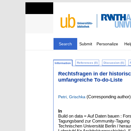
Search
Submit
Personalize
Hel
References (0)
Discussion (0)
Information
Rechtsfragen in der historis
umfangreiche To-do-Liste
(Corresponding author)
Petri, Grischka
In
Build on data = Auf Daten bauen : Fo
Tagungsband zur Community-Tagung de
Technischen Universität Berlin / her
Lehrstuhl für Architekturgeschichte), S