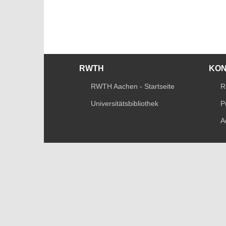
RWTH
KO
RWTH Aachen - Startseite
R
Universitätsbibliothek
P
A