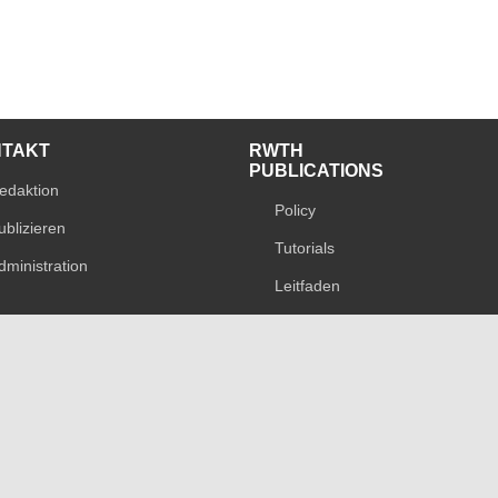
NTAKT
RWTH
PUBLICATIONS
edaktion
Policy
ublizieren
Tutorials
dministration
Leitfaden