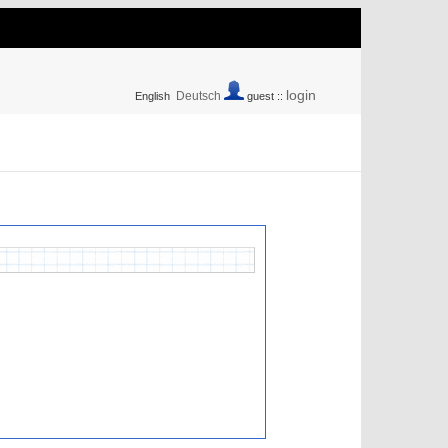
login
Deutsch
English
guest ::