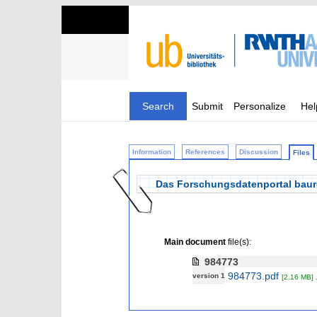
Search
Submit
Personalize
Hel
Information
References
Discussion
Files
Das Forschungsdatenportal baure
Main document
file(s):
984773
984773.pdf
version 1
[2.16 MB]