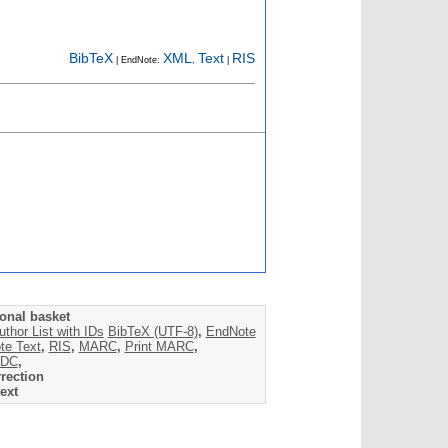
BibTeX
XML
Text
RIS
| EndNote:
,
|
onal basket
uthor List with IDs
BibTeX (UTF-8)
,
EndNote
te Text
,
RIS
,
MARC
,
Print MARC
,
DC
,
rection
ext