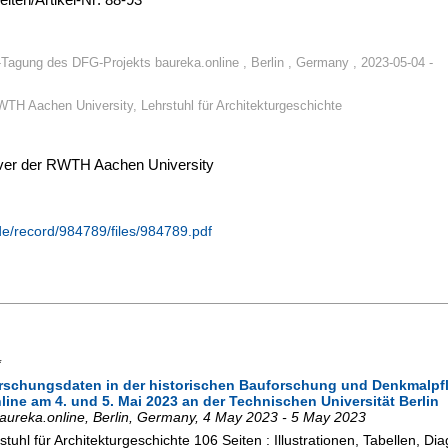
agung des DFG-Projekts baureka.online , Berlin , Germany , 2023-05-04 -
TH Aachen University, Lehrstuhl für Architekturgeschichte
erver der RWTH Aachen University
.de/record/984789/files/984789.pdf
*
Forschungsdaten in der historischen Bauforschung und Denkmalp
ne am 4. und 5. Mai 2023 an der Technischen Universität Berlin
ureka.online
,
Berlin
,
Germany
, 4 May 2023 - 5 May 2023
tuhl für Architekturgeschichte
106 Seiten : Illustrationen, Tabellen, D