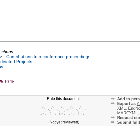
ections:
>
Contributions to a conference proceedings
dinated Projects
ss
25-10-16
Rate this document:
Add to pers
Export as
A
XML
,
EndNo
MARCXML
,
Request cor
(Not yet reviewed)
Submit fullt