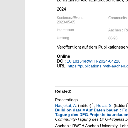
2024
Konferenz/Event:
Community-T
2023-05-05
Impressum
Aachen : RW
Umfang
88-93
Veröffentlicht auf dem Publikationss
Online
DOI:
10.18154/RWTH-2024-04228
URL:
https://publications.rwth-aachen
Related:
Proceedings
*
Naujokat, A.
(Editor)
;
Helas, S.
(Editor)
Build on data = Auf Daten bauen : 
Tagung des DFG-Projekts baureka.onli
Community-Tagung des DFG-Projekts ba
Aachen : RWTH Aachen University, Lehrs