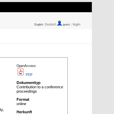
login
Deutsch
English
guest ::
OpenAccess:
PDF
Dokumenttyp
Contribution to a conference
proceedings
Format
online
ty,
Herkunft