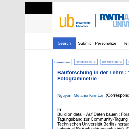
Search
Submit
Personalize
Hel
References (0)
Discussion (0)
Information
Bauforschung in der Lehre 
Fotogrammetrie
(Correspondi
Nguyen, Melanie Kim-Lan
In
Build on data = Auf Daten bauen : Fo
Tagungsband zur Community-Tagung de
Technischen Universität Berlin / her
Lehrstuhl für Architekturgeschichte), S