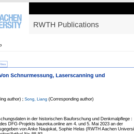
RWTH Publications
p
Files
: Von Schnurmessung, Laserscanning und
ng author)
;
(Corresponding author)
Song, Liang
rschungsdaten in der historischen Bauforschung und Denkmalpflege :
s DFG-Projekts baureka.online am 4. und 5. Mai 2023 an der
ausgegeben von Anke Naujokat, Sophie Helas (RWTH Aachen Universi
eiten/Artikel-Nr: 88-93