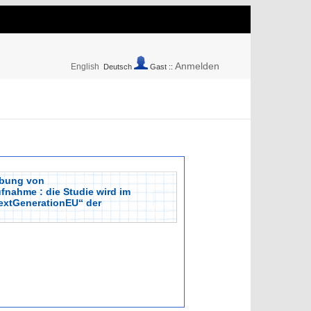
Anmelden
English
Deutsch
Gast ::
obung von
fnahme : die Studie wird im
extGenerationEU“ der