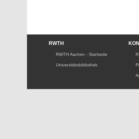
RWTH
KO
RWTH Aachen - Startseite
R
Universitätsbibliothek
P
A