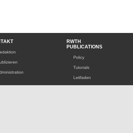
NTAKT
RWTH
PUBLICATIONS
edaktion
Policy
ublizieren
Tutorials
dministration
Leitfaden