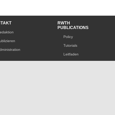
NTAKT
RWTH
PUBLICATIONS
edaktion
Policy
ublizieren
Tutorials
dministration
Leitfaden