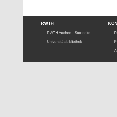
RWTH
KO
RWTH Aachen - Startseite
R
Universitätsbibliothek
P
A