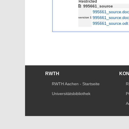
Restricted
995661_source
995661_source.doc
995661_source.doc
version 1
995661_source.odt
RWTH
KO
RWTH Aachen - Startseite
R
Universitätsbibliothek
P
A