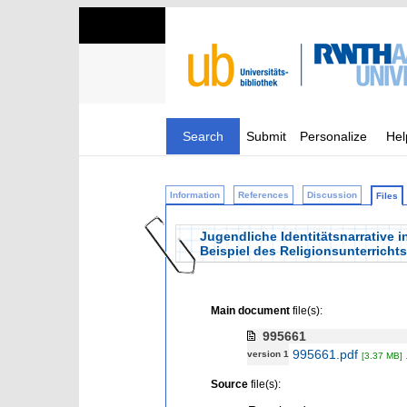
Search
Submit
Personalize
Hel
Information
References
Discussion
Files
Jugendliche Identitätsnarrative 
Beispiel des Religionsunterrichts
Main document
file(s):
995661
995661.pdf
version 1
[3.37 MB]
Source
file(s):