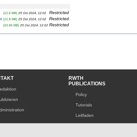
Restricted
[12.9 MB]
25 Oct 2024, 12:02
x
Restricted
[12.9 MB]
25 Oct 2024, 12:02
Restricted
[23.69 MB]
25 Oct 2024, 12:02
NTAKT
RWTH
PUBLICATIONS
edaktion
Policy
ublizieren
Tutorials
dministration
Leitfaden