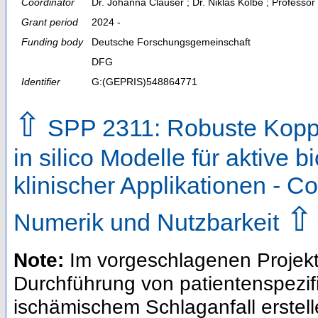
Coordinator
Dr. Johanna Clauser ; Dr. Niklas Kolbe ; Profess
Grant period
2024 -
Funding body
Deutsche Forschungsgemeinschaft
DFG
Identifier
G:(GEPRIS)548864771
⇧
SPP 2311: Robuste Kopp
in silico Modelle für aktive 
klinischer Applikationen - C
⇧
Numerik und Nutzbarkeit
Note:
Im vorgeschlagenen Projekt
Durchführung von patientenspezif
ischämischem Schlaganfall erstel