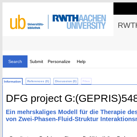
RWTH
Search
Submit
Personalize
Help
References (0)
Discussion (0)
Files
Information
DFG project G:(GEPRIS)54
Ein mehrskaliges Modell für die Therapie de
von Zwei-Phasen-Fluid-Struktur Interaktion