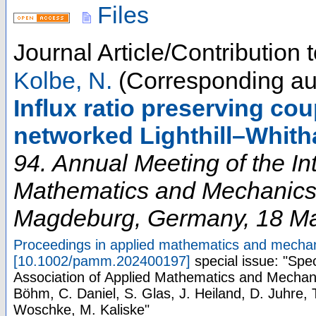
Files
Journal Article/Contribution
Kolbe, N.
(Corresponding au
Influx ratio preserving cou
networked Lighthill–Whit
94. Annual Meeting of the In
Mathematics and Mechanic
Magdeburg
,
Germany
, 18 M
Proceedings in applied mathematics and mech
[
10.1002/pamm.202400197
]
special issue: "Spe
Association of Applied Mathematics and Mechani
Böhm, C. Daniel, S. Glas, J. Heiland, D. Juhre,
Woschke, M. Kaliske"