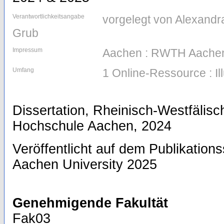
Verantwortlichkeitsangabe
vorgelegt von Alexandra
Grub
Impressum
Aachen : RWTH Aachen
Umfang
1 Online-Ressource : Il
Dissertation, Rheinisch-Westfälis
Hochschule Aachen, 2024
Veröffentlicht auf dem Publikatio
Aachen University 2025
Genehmigende Fakultät
Fak03