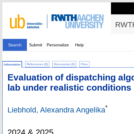
RWTH
Search
Submit
Personalize
Help
References (0)
Discussion (0)
Files
Information
Evaluation of dispatching alg
lab under realistic conditions
*
Liebhold, Alexandra Angelika
2024 & 2025