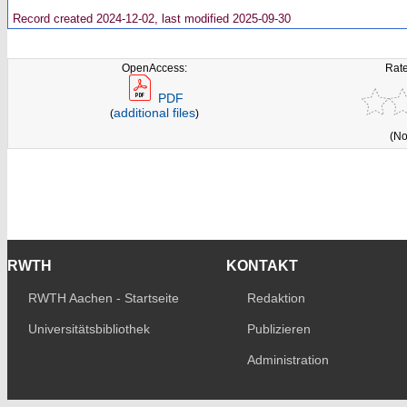
Record created 2024-12-02, last modified 2025-09-30
OpenAccess:
Rate
PDF
additional files
(
)
(No
RWTH
KONTAKT
RWTH Aachen - Startseite
Redaktion
Universitätsbibliothek
Publizieren
Administration